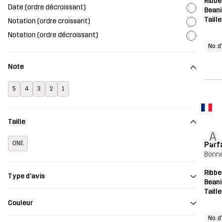
Ribbe
Date (ordre décroissant)
Beani
Taill
Notation (ordre croissant)
Notation (ordre décroissant)
No. d
Note
5
4
3
2
1
Taille
A
Parf
ONE
Bonne
Ribbe
Type d'avis
Beani
Taill
Couleur
No. d