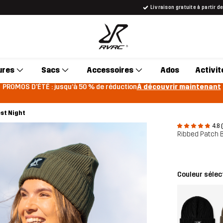
Livraison gratuite à partir d
ures
Sacs
Accessoires
Ados
Activit
PROMOS D'ÉTÉ : jusqu’à 50 % de réduction
À découvrir maintenant
st Night
4.8 
Ribbed Patch 
Couleur sélec