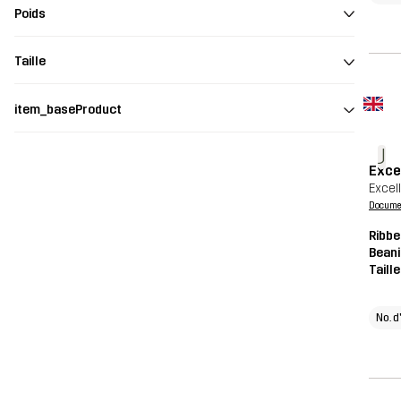
Poids
Taille
item_baseProduct
J
Exce
Excel
Document
Ribbe
Beani
Taill
No. d