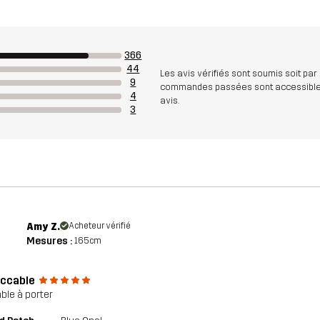
366
44
Les avis vérifiés sont soumis soit par
9
commandes passées sont accessibles. A
4
avis.
3
Amy Z.
Acheteur vérifié
Mesures :
165cm
ccable
ble à porter