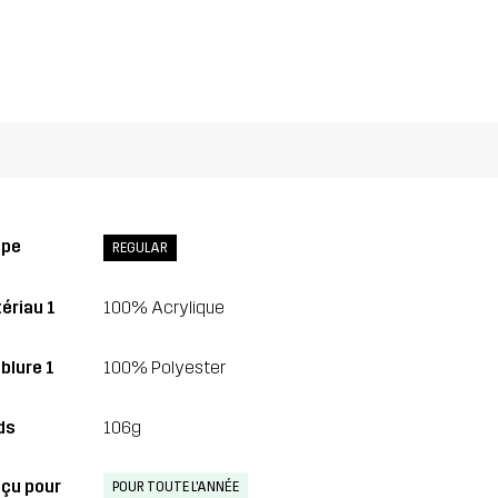
upe
REGULAR
ériau 1
100% Acrylique
blure 1
100% Polyester
ds
106g
çu pour
POUR TOUTE L'ANNÉE