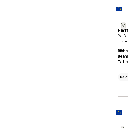
M
Parf
Parfai
Document
Ribbe
Beani
Taill
No. d