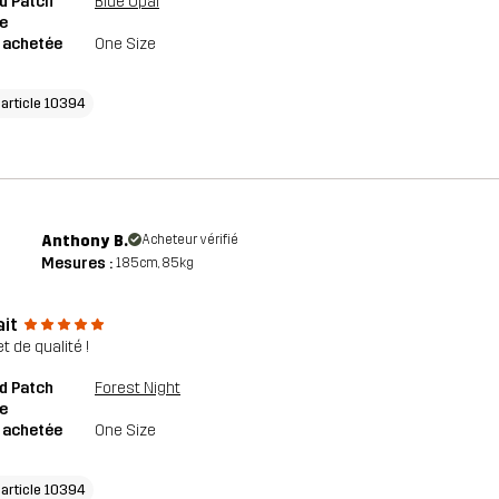
d Patch
Blue Opal
e
e achetée
One Size
'article 10394
Anthony B.
Acheteur vérifié
Mesures :
185cm, 85kg
ait
t de qualité !
d Patch
Forest Night
e
e achetée
One Size
'article 10394