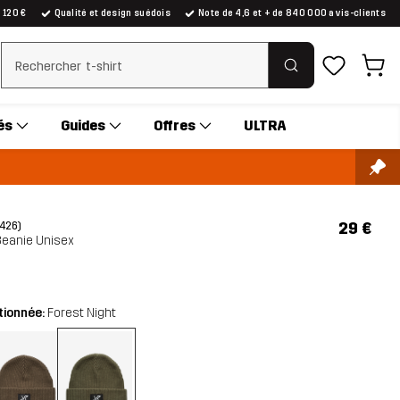
e 120 €
Qualité et design suédois
Note de 4,6 et + de 840 000 avis-clients
Effacer la recherche
és
Guides
Offres
ULTRA
29 €
(426)
Beanie Unisex
tionnée:
Forest Night