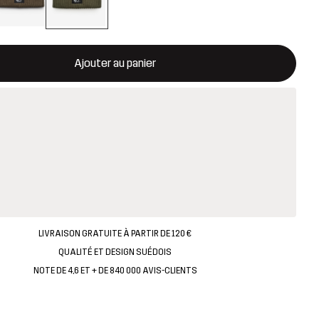
rira une fenêtre modale confirmant un nouvel article dans le panie
disponible
Ajouter au panier
LIVRAISON GRATUITE À PARTIR DE 120 €
QUALITÉ ET DESIGN SUÉDOIS
NOTE DE 4,6 ET + DE 840 000 AVIS-CLIENTS