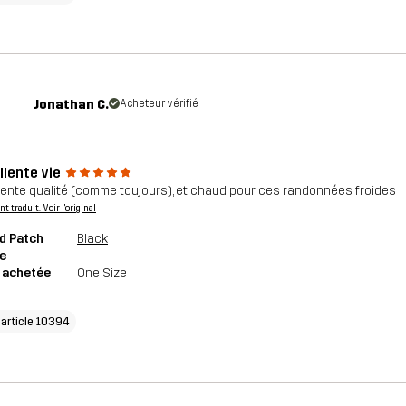
Jonathan C.
Acheteur vérifié
llente vie
lente qualité (comme toujours), et chaud pour ces randonnées froides
 traduit. Voir l'original
d Patch
Black
e
e achetée
One Size
'article 10394