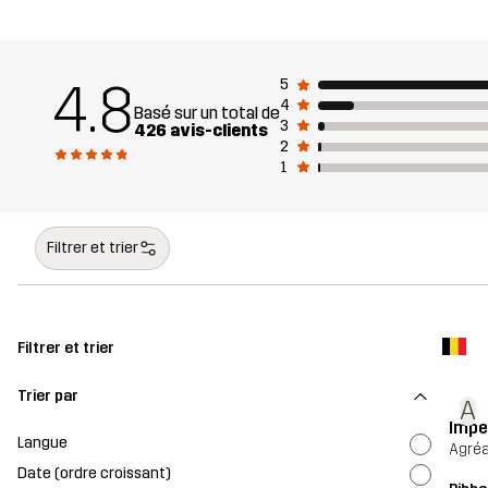
4.8
5
4
Basé sur un total de
3
426 avis-clients
2
1
Filtrer et trier
Filtrer et trier
Trier par
A
Impe
Langue
Agréa
Date (ordre croissant)