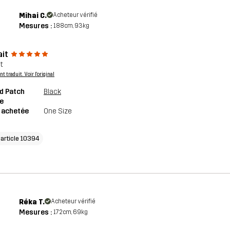
Mihai C.
Acheteur vérifié
Mesures :
188cm, 93kg
ait
t
 traduit. Voir l'original
d Patch
Black
e
e achetée
One Size
'article 10394
Réka T.
Acheteur vérifié
Mesures :
172cm, 69kg