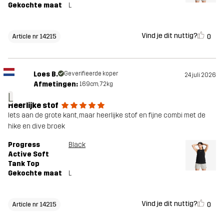
Gekochte maat
L
Vind je dit nuttig?
0
Article nr 14215
Loes B.
Geverifieerde koper
24 juli 2026
Afmetingen:
169cm, 72kg
L
Heerlijke stof
Iets aan de grote kant, maar heerlijke stof en fijne combi met de
hike en dive broek
Progress
Black
Active Soft
Tank Top
Gekochte maat
L
Vind je dit nuttig?
0
Article nr 14215