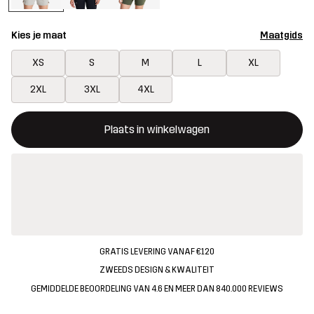
Kies je maat
Maatgids
XS
S
M
L
XL
2XL
3XL
4XL
Deze knop opent een modal met de bevestiging van een nieuw i
{{size}} niet beschikbaar
Plaats in winkelwagen
GRATIS LEVERING VANAF €120
ZWEEDS DESIGN & KWALITEIT
GEMIDDELDE BEOORDELING VAN 4.6 EN MEER DAN 840.000 REVIEWS