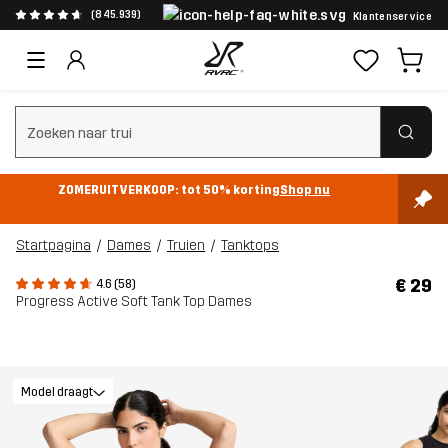
(845.939)
Klantenservice
Zoeken wissen
ZOMERUITVERKOOP: tot 50% korting
Shop nu
Startpagina
Dames
Truien
Tanktops
€ 29
4.6 (58)
Progress Active Soft Tank Top Dames
Model draagt