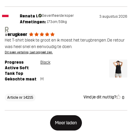
Renata I.
Geverifieerde koper
3 augustus 2026
Afmetingen:
173cm, 59kg
R
Terugkeer
Het T-shirt bleek te groot en ik moest het terugbrengen. De retour
was heel snel en eenvoudig te doen.
Dit is een vertaling. Laat orgineel zien.
Progress
Black
Active Soft
Tank Top
Gekochte maat
M
Vind je dit nuttig?
0
Article nr 14215
Meer laden