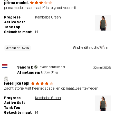
prima model.
prima model maar maat M is te groot voor mij.
Progress
Kambaba Green
Active Soft
Tank Top
Gekochte maat
M
Vind je dit nuttig?
0
Article nr 14215
Sandra D.
Geverifieerde koper
22 mei 2026
Afmetingen:
170cm, 64kg
S
Heerlijke top!
Zacht stofje. Valt heerlijk soepel en op maat. Zeer tevreden
Progress
Kambaba Green
Active Soft
Tank Top
Gekochte maat
M