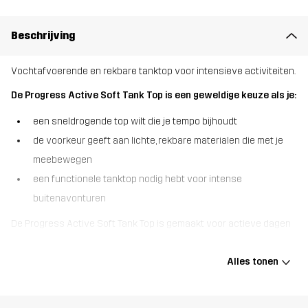
Beschrijving
Vochtafvoerende en rekbare tanktop voor intensieve activiteiten.
De Progress Active Soft Tank Top is een geweldige keuze als je:
een sneldrogende top wilt die je tempo bijhoudt
de voorkeur geeft aan lichte, rekbare materialen die met je
meebewegen
een functionele tanktop nodig hebt voor intense
buitenavonturen
De Progress Active Soft Tank Top is gemaakt voor actieve dagen
en is een atletische top gemaakt van een vochtafvoerende en
sneldrogende stof om je koel en comfortabel te houden. Het
Alles tonen
lichtgewicht, rekbare materiaal biedt uitstekende
bewegingsvrijheid, perfect voor alles van buiten trainen tot
wandelingen in warm weer. Met zijn superzachte gevoel en