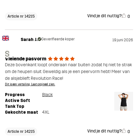
Vind je dit nuttig?
0
Article nr 14215
Sarah J.
Geverifieerde koper
19 juni 2026
S
Vleiende pasvorm
Deze bovenkant loopt onderaan naar buiten zodat hij niet te strak
om de heupen sluit. Geweldig als je een peervorm hebt! Meer van
de alsjeblieft Revolution Race!
Dit is een vertaling. Laat orgineel zien.
Progress
Black
Active Soft
Tank Top
Gekochte maat
4XL
Vind je dit nuttig?
0
Article nr 14215