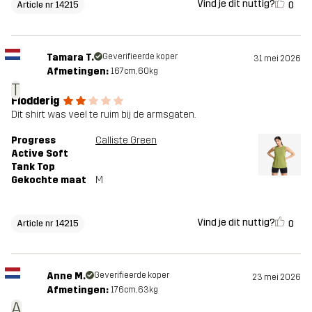
Vind je dit nuttig?
0
Article nr 14215
Tamara T.
Geverifieerde koper
31 mei 2026
Afmetingen:
167cm, 60kg
T
Flodderig
Dit shirt was veel te ruim bij de armsgaten.
Progress
Calliste Green
Active Soft
Tank Top
Gekochte maat
M
Vind je dit nuttig?
0
Article nr 14215
Anne M.
Geverifieerde koper
23 mei 2026
Afmetingen:
176cm, 63kg
A