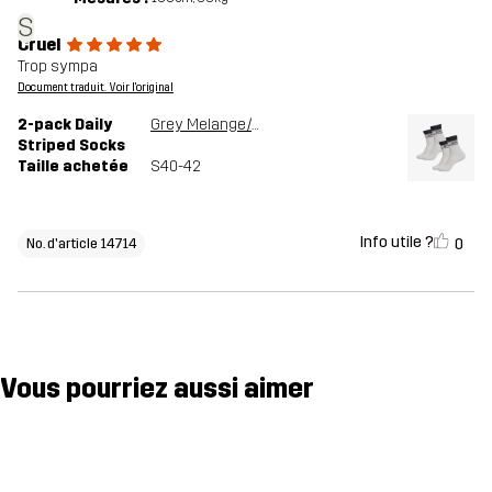
S
Cruel
Trop sympa
Document traduit. Voir l'original
2-pack Daily
Grey Melange/Anthracite
Striped Socks
Taille achetée
S40-42
Info utile ?
0
No. d'article 14714
Vous pourriez aussi aimer