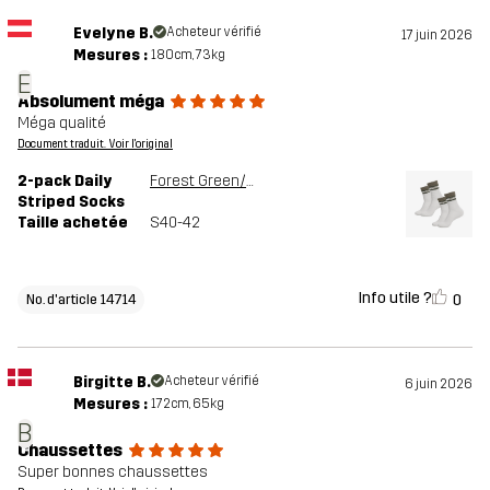
Evelyne B.
Acheteur vérifié
17 juin 2026
Mesures :
180cm, 73kg
E
Absolument méga
Méga qualité
Document traduit. Voir l'original
2-pack Daily
Forest Green/Vetiver Green
Striped Socks
Taille achetée
S40-42
Info utile ?
0
No. d'article 14714
Birgitte B.
Acheteur vérifié
6 juin 2026
Mesures :
172cm, 65kg
B
Chaussettes
Super bonnes chaussettes