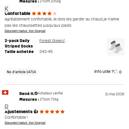
Mesures :
175cm, 105kg
K
Confortable
agréablement confortable. Je dois les garder au chaud, je n’aime
pas les chaussettes jusqu’aux pieds
Document traduit. Voir l'original
2-pack Daily
Forest Green/Vetiver Green
Striped Socks
Taille achetée
S43-45
Info utile ?
0
No. d'article 14714
René H.
Acheteur vérifié
31 mai 2026
Mesures :
173cm, 72kg
R
Ajustements 👍
Confortable !
Document traduit. Voir l'original