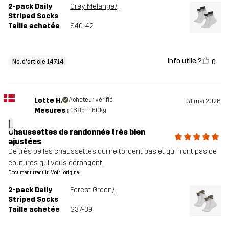
2-pack Daily
Grey Melange/Anthracite
Striped Socks
Taille achetée
S40-42
Info utile ?
0
No. d'article 14714
Lotte H.
Acheteur vérifié
31 mai 2026
Mesures :
168cm, 60kg
L
Chaussettes de randonnée très bien
ajustées
De très belles chaussettes qui ne tordent pas et qui n’ont pas de
coutures qui vous dérangent.
Document traduit. Voir l'original
2-pack Daily
Forest Green/Vetiver Green
Striped Socks
Taille achetée
S37-39