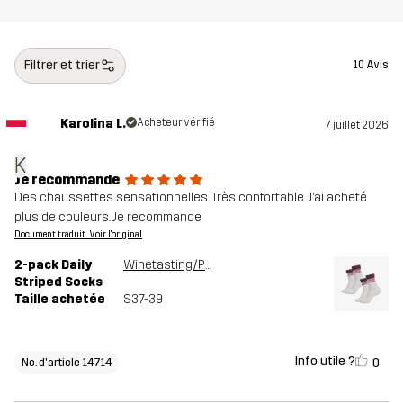
Filtrer et trier
10 Avis
Karolina L.
Acheteur vérifié
7 juillet 2026
K
Je recommande
Des chaussettes sensationnelles. Très confortable. J’ai acheté
plus de couleurs. Je recommande
Document traduit. Voir l'original
2-pack Daily
Winetasting/Phlox Pink
Striped Socks
Taille achetée
S37-39
Info utile ?
0
No. d'article 14714