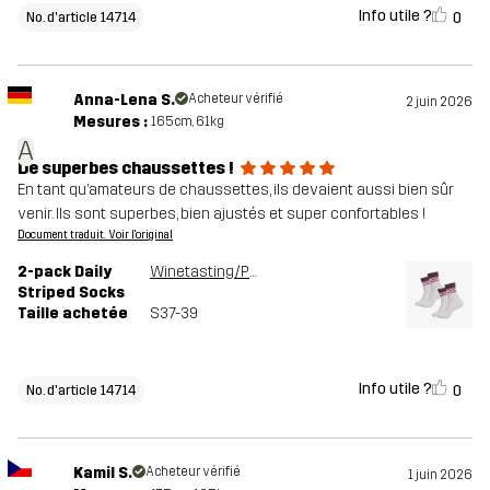
Info utile ?
0
No. d'article 14714
Anna-Lena S.
Acheteur vérifié
2 juin 2026
Mesures :
165cm, 61kg
A
De superbes chaussettes !
En tant qu’amateurs de chaussettes, ils devaient aussi bien sûr
venir. Ils sont superbes, bien ajustés et super confortables !
Document traduit. Voir l'original
2-pack Daily
Winetasting/Phlox Pink
Striped Socks
Taille achetée
S37-39
Info utile ?
0
No. d'article 14714
Kamil S.
Acheteur vérifié
1 juin 2026