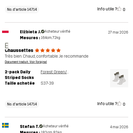
Info utile ?
0
No. d'article 14714
Elżbieta J.
Acheteur vérifié
27 mai 2026
Mesures :
164cm, 72kg
E
Chaussettes
Très bien. Chaud, confortable. Je recommande
Document traduit. Voir l'original
2-pack Daily
Forest Green/Vetiver Green
Striped Socks
Taille achetée
S37-39
Info utile ?
0
No. d'article 14714
Stefan T.
Acheteur vérifié
4 mai 2026
Mesures :
183cm, 83kg