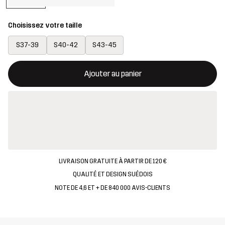
Choisissez votre taille
S37-39
S40-42
S43-45
Ce bouton ouvrira une fenêtre modale confirmant un nouvel artic
{{taille}} non disponible
Ajouter au panier
LIVRAISON GRATUITE À PARTIR DE 120 €
QUALITÉ ET DESIGN SUÉDOIS
NOTE DE 4,6 ET + DE 840 000 AVIS-CLIENTS