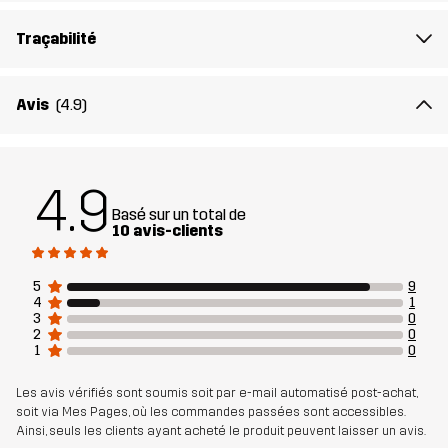
Traçabilité
Numéro
14714_4257
d'article
Avis
(4.9)
4.9
Basé sur un total de
10 avis-clients
5
9
4
1
3
0
2
0
1
0
Les avis vérifiés sont soumis soit par e-mail automatisé post-achat,
soit via Mes Pages, où les commandes passées sont accessibles.
Ainsi, seuls les clients ayant acheté le produit peuvent laisser un avis.