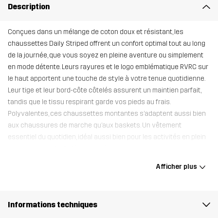
Description
Conçues dans un mélange de coton doux et résistant, les
chaussettes Daily Striped offrent un confort optimal tout au long
de la journée, que vous soyez en pleine aventure ou simplement
en mode détente. Leurs rayures et le logo emblématique RVRC sur
le haut apportent une touche de style à votre tenue quotidienne.
Leur tige et leur bord-côte côtelés assurent un maintien parfait,
tandis que le tissu respirant garde vos pieds au frais.
Polyvalentes, ces chaussettes montantes s’adaptent aussi bien
aux chaussures de marche qu’aux baskets. Un vêtement
essentiel du quotidien, idéal aussi bien pour les activités en plein
air que pour un look décontracté.
Afficher plus
Matériau 1
55% Coton, 35% Polyamide, 10%
Élasthanne
Informations techniques
Conçu pour
TOUS LES JOURS