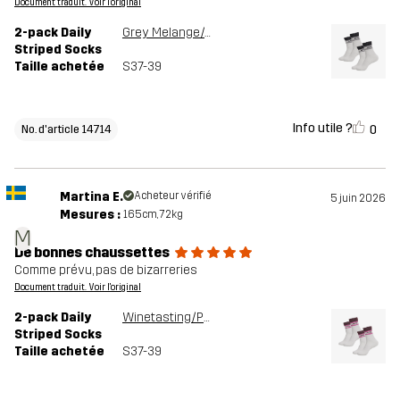
Document traduit. Voir l'original
2-pack Daily
Grey Melange/Anthracite
Striped Socks
Taille achetée
S37-39
Info utile ?
0
No. d'article 14714
Martina E.
Acheteur vérifié
5 juin 2026
Mesures :
165cm, 72kg
M
De bonnes chaussettes
Comme prévu, pas de bizarreries
Document traduit. Voir l'original
2-pack Daily
Winetasting/Phlox Pink
Striped Socks
Taille achetée
S37-39