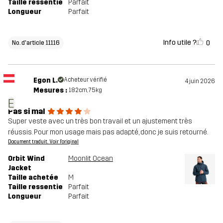
Taille ressentie
Parfait
Longueur
Parfait
Info utile ?
0
No. d'article 11116
Egon L.
Acheteur vérifié
4 juin 2026
Mesures :
182cm, 75kg
E
Pas si mal
Super veste avec un très bon travail et un ajustement très
réussis. Pour mon usage mais pas adapté, donc je suis retourné.
Document traduit. Voir l'original
Orbit Wind
Moonlit Ocean
Jacket
Taille achetée
M
Taille ressentie
Parfait
Longueur
Parfait