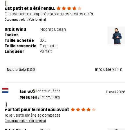
L
Est petit et a été rendu.
Elle est petite comparée aux autres vestes de Rr.
Document traduit. Voir l'original
Orbit Wind
Moonlit Ocean
Jacket
Taille achetée
3XL
Taille ressentie
Trop petit
Longueur
Parfait
Info utile ?
0
No. d'article 11116
Jan w.
Acheteur vérifié
11 avril 2026
Mesures :
175cm, 60kg
J
Parfait pour le manteau avant
Jolie veste légère et compacte
Document traduit. Voir l'original