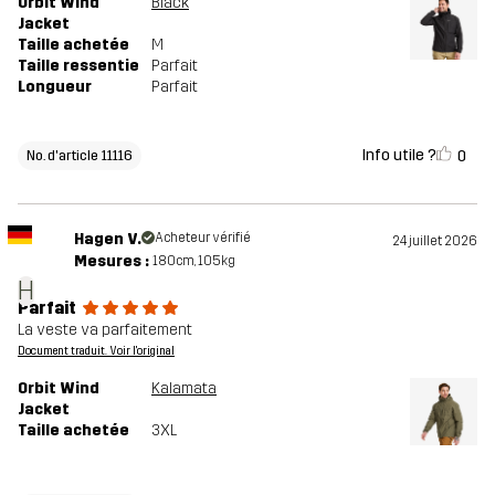
Orbit Wind
Black
Jacket
Taille achetée
M
Taille ressentie
Parfait
Longueur
Parfait
Info utile ?
0
No. d'article 11116
Hagen V.
Acheteur vérifié
24 juillet 2026
Mesures :
180cm, 105kg
H
Parfait
La veste va parfaitement
Document traduit. Voir l'original
Orbit Wind
Kalamata
Jacket
Taille achetée
3XL