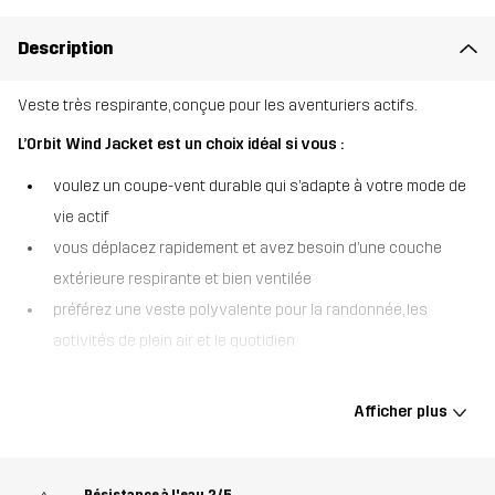
Description
Veste très respirante, conçue pour les aventuriers actifs.
L’Orbit Wind Jacket est un choix idéal si vous :
voulez un coupe-vent durable qui s’adapte à votre mode de
vie actif
vous déplacez rapidement et avez besoin d’une couche
extérieure respirante et bien ventilée
préférez une veste polyvalente pour la randonnée, les
activités de plein air et le quotidien
L’Orbit Wind Jacket offre une respirabilité exceptionnelle, ce qui la
rend idéale pour les aventures énergiques sur les sentiers et
Afficher plus
ailleurs. Légère mais résistante, cette veste est équipée d’une
ventilation sous les aisselles pour favoriser la circulation de l’air
et vous éviter d’avoir trop chaud lorsque vous êtes en
Résistance à l'eau
2/5