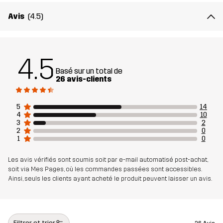
Avis
(4.5)
Poids
380 g en taille Medium
Conçu pour
RANDONNÉE
4.5
Basé sur un total de
Numéro
11116_2001
26 avis-clients
d'article
5
14
4
10
3
2
2
0
1
0
Les avis vérifiés sont soumis soit par e-mail automatisé post-achat,
soit via Mes Pages, où les commandes passées sont accessibles.
Ainsi, seuls les clients ayant acheté le produit peuvent laisser un avis.