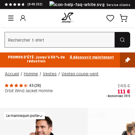
(846 252)
Service clients
Effacer la recherche
PROMOS D'ÉTÉ : jusqu’à 50 % de
À découvrir maintenant
réduction
Accueil
Homme
Vestes
Vestes coupe-vent
149 €
4.5 (26)
Orbit Wind Jacket Homme
111 €
- économisez
38 €
Le mannequin porte