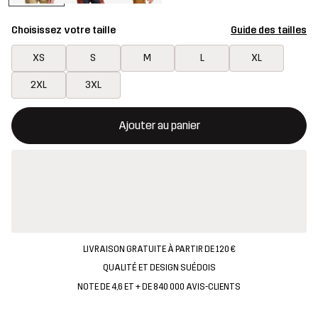
Choisissez votre taille
Guide des tailles
XS
S
M
L
XL
2XL
3XL
Ce bouton ouvrira une fenêtre modale confirmant un nouvel artic
{{taille}} non disponible
Ajouter au panier
LIVRAISON GRATUITE À PARTIR DE 120 €
QUALITÉ ET DESIGN SUÉDOIS
NOTE DE 4,6 ET + DE 840 000 AVIS-CLIENTS