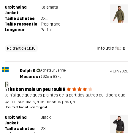
Orbit Wind
Kalamata
Jacket
Taille achetée
2XL
Taille ressentie
Trop grand
Longueur
Parfait
Info utile ?
0
No. d'article 11116
Ralph S.
Acheteur vérifié
4 juin 2026
Mesures :
192cm, 88kg
R
Très bon mais un peu rouillé
Je n’ai que quelques plaintes de la part des autres qui disent que
ça bruisse, mais je ne ressens pas ça
Document traduit. Voir l'original
Orbit Wind
Black
Jacket
Taille achetée
2XL