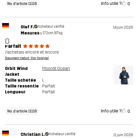
Info utile ?
0
No. d'article 11116
Olaf F.
Acheteur vérifié
14 juin 2026
Mesures :
172cm, 87kg
O
Parfait
J’achetais encore et encore
Document traduit. Voir l'original
Orbit Wind
Moonlit Ocean
Jacket
Taille achetée
L
Taille ressentie
Parfait
Longueur
Parfait
Info utile ?
0
No. d'article 11116
Christian L.
Acheteur vérifié
11 juin 2026