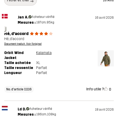
Filtrer et trier
26 Avis
Jan A.
Acheteur vérifié
16 avril 2026
Mesures :
187cm, 85kg
J
Hé, d’accord
Hé, d’accord
Document traduit. Voir l'original
Orbit Wind
Kalamata
Jacket
Taille achetée
XL
Taille ressentie
Parfait
Longueur
Parfait
Info utile ?
0
No. d'article 11116
Ld D.
Acheteur vérifié
18 avril 2026
Mesures :
186cm, 108kg