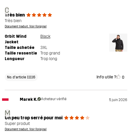
C
Très bien
Très bien
Document traduit. Voir l'original
Orbit Wind
Black
Jacket
Taille achetée
3XL
Taille ressentie
Trop grand
Longueur
Trop long
Info utile ?
0
No. d'article 11116
Marek K.
Acheteur vérifié
5 juin 2026
M
Un peu trop serré pour moi
Super produit
Document traduit. Voir l'original