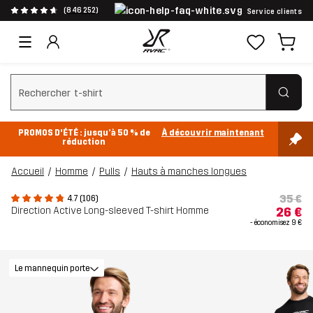
(846 252)
Service clients
Effacer la recherche
PROMOS D'ÉTÉ : jusqu’à 50 % de
À découvrir maintenant
réduction
Accueil
Homme
Pulls
Hauts à manches longues
35 €
4.7 (106)
Direction Active Long-sleeved T-shirt Homme
26 €
- économisez
9 €
Le mannequin porte