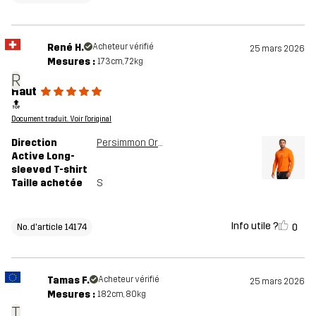
René H.
Acheteur vérifié
25 mars 2026
Mesures :
173cm, 72kg
R
Haut
🔝
Document traduit. Voir l'original
Direction
Persimmon Orange
Active Long-
sleeved T-shirt
Taille achetée
S
Info utile ?
0
No. d'article 14174
Tamas F.
Acheteur vérifié
25 mars 2026
Mesures :
182cm, 80kg
T