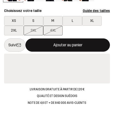
Choisissez votre taille
Guide des tailles
XS
S
M
L
XL
2XL
3XL
4XL
Ce bouton ouvrira une fenêtre modale confirmant un nouvel artic
{{taille}} non disponible
Suivi
Ajouter au panier
LIVRAISON GRATUITE À PARTIR DE 120 €
QUALITÉ ET DESIGN SUÉDOIS
NOTE DE 4,6 ET + DE 840 000 AVIS-CLIENTS