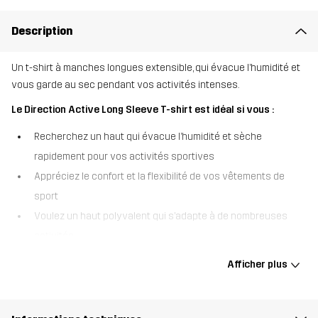
Description
Un t-shirt à manches longues extensible, qui évacue l’humidité et
vous garde au sec pendant vos activités intenses.
Le Direction Active Long Sleeve T-shirt est idéal si vous :
Recherchez un haut qui évacue l’humidité et sèche
rapidement pour vos activités sportives
Appréciez le confort et la flexibilité de vos vêtements de
sport
Voulez un haut polyvalent qui s’adapte à de nombreuses
activités.
Le Direction Active Long Sleeve T-shirt allie performance et
Afficher plus
confort pour ceux qui repoussent leurs limites. Confectionné dans
un tissu haute performance aux propriétés évacuant l’humidité, ce
t-shirt à manches longues vous garde au sec et à l’aise pendant