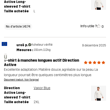
Active Long-
sleeved T-shirt
Taille achetée
L
Info utile ?
0
No. d'article 14174
uroš p.
Acheteur vérifié
9 décembre 2025
Mesures :
191cm, 112kg
u
T-shirt à manches longues actif Direction
Active
Excellente adaptation. Matière douce, agréable sur la peau. La
longueur pourrait être quelques centimètres plus longue.
Document traduit. Voir l'original
Direction
Vapor Blue
Active Long-
sleeved T-shirt
Taille achetée
2XL