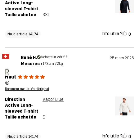
Active Long-
sleeved T-shirt
Taille achetée
3XL
Info utile ?
0
No. d'article 14174
René H.
Acheteur vérifié
25 mars 2026
Mesures :
173cm, 72kg
R
Haut
😌
Document traduit. Voir l'original
Direction
Vapor Blue
Active Long-
sleeved T-shirt
Taille achetée
S
Info utile ?
0
No. d'article 14174