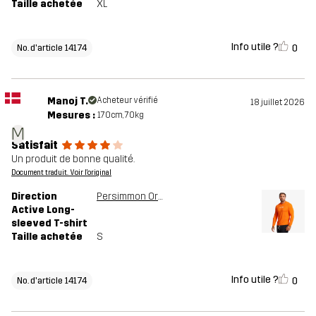
Taille achetée
XL
Info utile ?
0
No. d'article 14174
Manoj T.
Acheteur vérifié
18 juillet 2026
Mesures :
170cm, 70kg
M
Satisfait
Un produit de bonne qualité.
Document traduit. Voir l'original
Direction
Persimmon Orange
Active Long-
sleeved T-shirt
Taille achetée
S
Info utile ?
0
No. d'article 14174