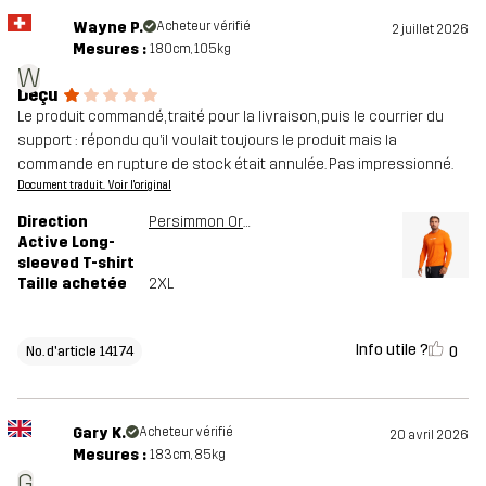
Wayne P.
Acheteur vérifié
2 juillet 2026
Mesures :
180cm, 105kg
W
Déçu
Le produit commandé, traité pour la livraison, puis le courrier du
support : répondu qu’il voulait toujours le produit mais la
commande en rupture de stock était annulée. Pas impressionné.
Document traduit. Voir l'original
Direction
Persimmon Orange
Active Long-
sleeved T-shirt
Taille achetée
2XL
Info utile ?
0
No. d'article 14174
Gary K.
Acheteur vérifié
20 avril 2026
Mesures :
183cm, 85kg
G