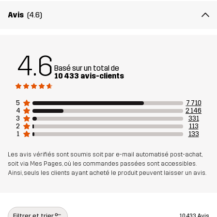
Coupe
REGULAR
Avis
(4.6)
Matériau 1
65% Polyester, 35% Coton
Matériau 2
88% Polyamide, 12% Élasthanne
4.6
Basé sur un total de
10 433 avis-clients
Doublure
90% Polyester, 10% Coton
5
7 710
Mesh
100% Polyester
4
2 146
3
331
2
113
Poids
576 g en taille Medium
1
133
Les avis vérifiés sont soumis soit par e-mail automatisé post-achat,
Conçu pour
POUR TOUTE L'ANNÉE
RANDONNÉE
soit via Mes Pages, où les commandes passées sont accessibles.
Ainsi, seuls les clients ayant acheté le produit peuvent laisser un avis.
Numéro
10066_2001
d'article
Filtrer et trier
10 433 Avis