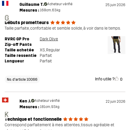
Guillaume T.
Acheteur vérifié
25 juin 2026
Mesures :
168cm, 63kg
G
Débuts prometteurs
Taille parfaite, confortable et semble solide, à voir dans le temps.
RVRC GP Pro
Dark Olive
Zip-off Pants
Taille achetée
XS
, Regular
Taille ressentie
Parfait
Longueur
Parfait
Info utile ?
0
No. d'article 10066
Ken J.
Acheteur vérifié
22 juin 2026
Mesures :
181cm, 93kg
K
Technique et fonctionnelle
Correspond parfaitement à mes attentes, tissus agréable et