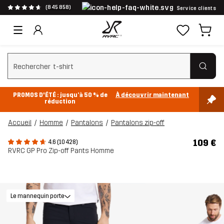
(845 858)
Service clients
Effacer la recherche
PROMOS D'ÉTÉ : jusqu’à 50 % de
À découvrir maintenant
réduction
Accueil
Homme
Pantalons
Pantalons zip-off
109 €
4.6 (10 428)
RVRC GP Pro Zip-off Pants Homme
Le mannequin porte