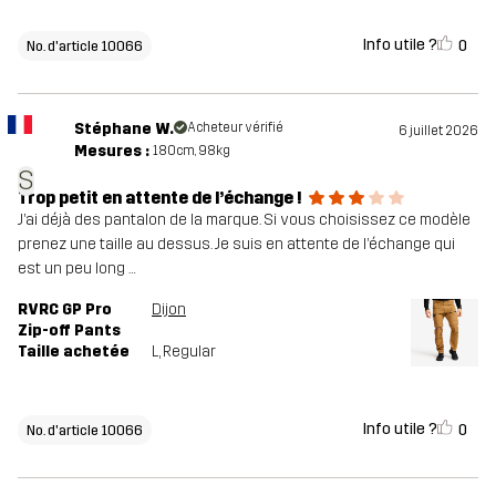
Info utile ?
0
No. d'article 10066
Stéphane W.
Acheteur vérifié
6 juillet 2026
Mesures :
180cm, 98kg
S
Trop petit en attente de l’échange !
J’ai déjà des pantalon de la marque. Si vous choisissez ce modèle
prenez une taille au dessus. Je suis en attente de l’échange qui
est un peu long …
RVRC GP Pro
Dijon
Zip-off Pants
Taille achetée
L
, Regular
Info utile ?
0
No. d'article 10066