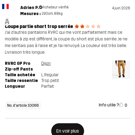
Adrien P.
Acheteur vérifié
4 juin 2026
Mesures :
190cm, 88kg
A
Coupe partie short trop serrée
J’ai d’autres pantalons RVRC qui me vont parfaitement mais ce
modèle à zip est différent, la coupe du short est plus serrée. Je ne
me sentais pas à l’aise et je l’ai renvoyé. La couleur est très belle.
Livraison très longue.
RVRC GP Pro
Dijon
Zip-off Pants
Taille achetée
L
, Regular
Taille ressentie
Trop petit
Longueur
Parfait
Info utile ?
0
No. d'article 10066
En voir plus