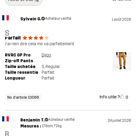
Sylvain G.
Acheteur vérifié
1 août 2026
S
Parfait
J'ai rien dire cela me va parfaitement
RVRC GP Pro
Dijon
Zip-off Pants
Taille achetée
S
, Regular
Taille ressentie
Parfait
Longueur
Parfait
Info utile ?
0
No. d'article 10066
Benjamin T.
Acheteur vérifié
24 juillet 2026
Mesures :
178cm, 72kg
B