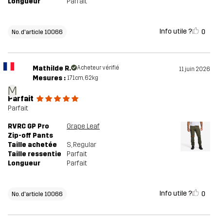
Longueur
Parfait
Info utile ?
0
No. d'article 10066
Mathilde R.
Acheteur vérifié
11 juin 2026
Mesures :
171cm, 62kg
M
Parfait
Parfait
RVRC GP Pro
Grape Leaf
Zip-off Pants
Taille achetée
S
, Regular
Taille ressentie
Parfait
Longueur
Parfait
Info utile ?
0
No. d'article 10066