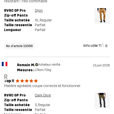
résistant ! Très confortable
RVRC GP Pro
Dijon
Zip-off Pants
Taille achetée
XL
, Regular
Taille ressentie
Parfait
Longueur
Parfait
Info utile ?
0
No. d'article 10066
Romain M.
Acheteur vérifié
13 juin 2026
Mesures :
174cm, 70kg
R
Top !!
Matière agréable, coupe correcte et fonctionnel
RVRC GP Pro
Dark Olive
Zip-off Pants
Taille achetée
S
, Regular
Taille ressentie
Parfait