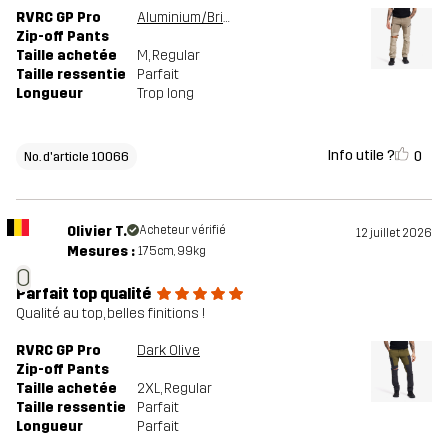
RVRC GP Pro
Aluminium/Brindle
Zip-off Pants
Taille achetée
M
, Regular
Taille ressentie
Parfait
Longueur
Trop long
Info utile ?
0
No. d'article 10066
Olivier T.
Acheteur vérifié
12 juillet 2026
Mesures :
175cm, 99kg
O
Parfait top qualité
Qualité au top, belles finitions !
RVRC GP Pro
Dark Olive
Zip-off Pants
Taille achetée
2XL
, Regular
Taille ressentie
Parfait
Longueur
Parfait