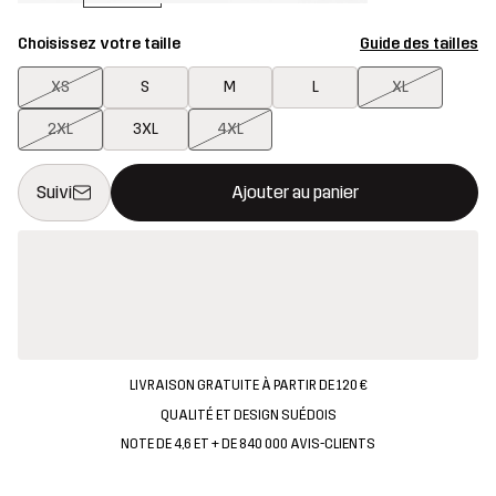
Choisissez votre taille
Guide des tailles
XS
S
M
L
XL
2XL
3XL
4XL
Ce bouton ouvrira une fenêtre modale confirmant un nouvel artic
{{taille}} non disponible
Suivi
Ajouter au panier
LIVRAISON GRATUITE À PARTIR DE 120 €
QUALITÉ ET DESIGN SUÉDOIS
NOTE DE 4,6 ET + DE 840 000 AVIS-CLIENTS