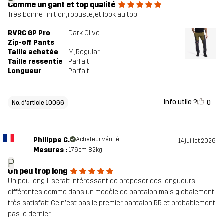
Comme un gant et top qualité
Très bonne finition, robuste, et look au top
RVRC GP Pro
Dark Olive
Zip-off Pants
Taille achetée
M
, Regular
Taille ressentie
Parfait
Longueur
Parfait
Info utile ?
0
No. d'article 10066
Philippe C.
Acheteur vérifié
14 juillet 2026
Mesures :
176cm, 82kg
P
Un peu trop long
Un peu long. Il serait intéressant de proposer des longueurs
différentes comme dans un modèle de pantalon mais globalement
très satisfait. Ce n'est pas le premier pantalon RR et probablement
pas le dernier