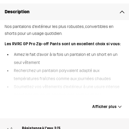
Description
Nos pantalons d’extérieur les plus robustes, convertibles en
shorts pour un usage quotidien.
Les RVRC GP Pro Zip-off Pants sont un excellent choix si vous:
Aimez le fait d’avoir à la fois un pantalon et un short en un
seul vêtement
Recherchez un pantalon polyvalent adapté aux
températures fraîches comme aux journées chaudes
Soumettez vos vêtements d’extérieur à une usure intense
Appréciez d’avoir de nombreuses poches et des
fonctionnalités intelligentes
Afficher plus
Les RVRC GP Pro Zip-off Pants sont des pantalons d’extérieur
convertibles qui se transforment en short en un clin d’œil. Grâce à
leurs jambes détachables par fermeture éclair au niveau des
Résistance à l'eau
2/5