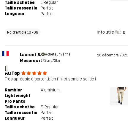
Taille achetée
L
, Regular
Taille ressentie
Parfait
Longueur
Parfait
Info utile ?
0
No. d'article 10769
Laurent B.
Acheteur vérifié
26 décembre 2025
Mesures :
172cm, 72kg
L
Au Top
Très agréable à porter , bien fini et semble solide !
Rambler
Aluminium
Lightweight
Pro Pants
Taille achetée
S
, Regular
Taille ressentie
Parfait
Longueur
Parfait