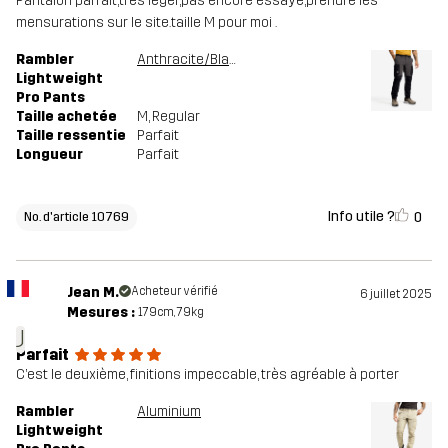
Pantalon parfait,très léger,pas encore essayé,prendre les
mensurations sur le site.taille M pour moi .
Rambler
Anthracite/Black
Lightweight
Pro Pants
Taille achetée
M
, Regular
Taille ressentie
Parfait
Longueur
Parfait
Info utile ?
0
No. d'article 10769
Jean M.
Acheteur vérifié
6 juillet 2025
Mesures :
179cm, 79kg
J
Parfait
C’est le deuxième, finitions impeccable, très agréable à porter
Rambler
Aluminium
Lightweight