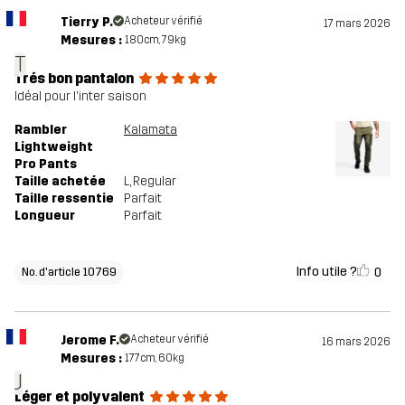
Tierry P.
Acheteur vérifié
17 mars 2026
Mesures :
180cm, 79kg
T
Trés bon pantalon
Idéal pour l'inter saison
Rambler
Kalamata
Lightweight
Pro Pants
Taille achetée
L
, Regular
Taille ressentie
Parfait
Longueur
Parfait
Info utile ?
0
No. d'article 10769
Jerome F.
Acheteur vérifié
16 mars 2026
Mesures :
177cm, 60kg
J
Léger et polyvalent