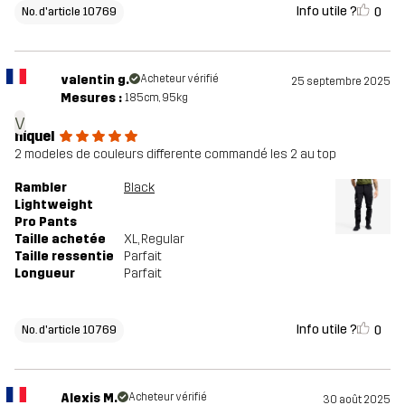
Info utile ?
0
No. d'article 10769
valentin g.
Acheteur vérifié
25 septembre 2025
Mesures :
185cm, 95kg
v
niquel
2 modeles de couleurs differente commandé les 2 au top
Rambler
Black
Lightweight
Pro Pants
Taille achetée
XL
, Regular
Taille ressentie
Parfait
Longueur
Parfait
Info utile ?
0
No. d'article 10769
Alexis M.
Acheteur vérifié
30 août 2025