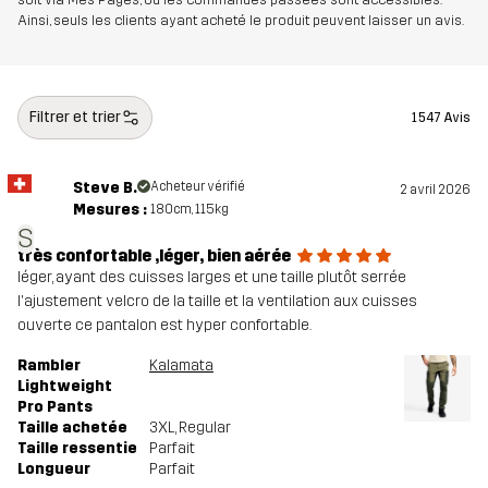
Ainsi, seuls les clients ayant acheté le produit peuvent laisser un avis.
Poids
437 g en taille Medium
Durabilité
Éléments recyclés
En savoir plus ici
Filtrer et trier
1 547 Avis
Bluesign® approved
En savoir plus ici
Steve B.
Acheteur vérifié
2 avril 2026
Conçu pour
POUR TOUTE L'ANNÉE
RANDONNÉE
Mesures :
180cm, 115kg
S
très confortable ,léger, bien aérée
Numéro
10769_2231
léger, ayant des cuisses larges et une taille plutôt serrée
d'article
l'ajustement velcro de la taille et la ventilation aux cuisses
ouverte ce pantalon est hyper confortable.
Rambler
Kalamata
Lightweight
Pro Pants
Taille achetée
3XL
, Regular
Taille ressentie
Parfait
Longueur
Parfait