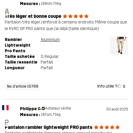
Mesures :
188cm, 70kg
A
Très léger et bonne coupe
Pantalon très léger, renforcé à certains endroits. Même coupe que
le RVRC GP PRO pants que j’ai déjà (taille identique).
Rambler
Aluminium
Lightweight
Pro Pants
Taille achetée
S
, Regular
Taille ressentie
Parfait
Longueur
Parfait
Info utile ?
0
No. d'article 10769
Philippe C.
Acheteur vérifié
30 août 2025
Mesures :
187cm, 73kg
P
Pantalon rambler lightweight PRO pants