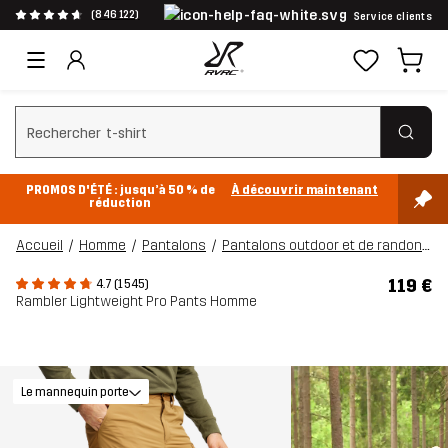
(846 122)
Service clients
Effacer la recherche
PROMOS D'ÉTÉ : jusqu’à 50 % de
À découvrir maintenant
réduction
Accueil
Homme
Pantalons
Pantalons outdoor et de randonnée
119 €
4.7 (1 545)
Rambler Lightweight Pro Pants Homme
Le mannequin porte