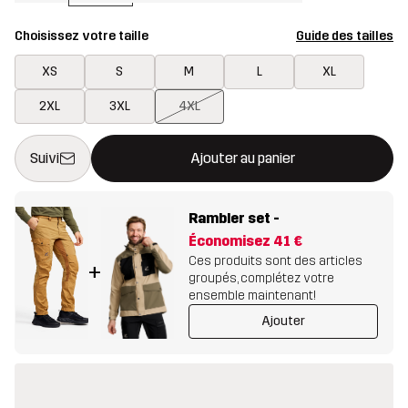
Choisissez votre taille
Guide des tailles
XS
S
M
L
XL
2XL
3XL
4XL
Ce bouton ouvrira une fenêtre modale confirmant un nouvel artic
{{taille}} non disponible
Suivi
Ajouter au panier
Rambler set
-
Économisez
41 €
Ces produits sont des articles
+
groupés, complétez votre
ensemble maintenant!
Ajouter