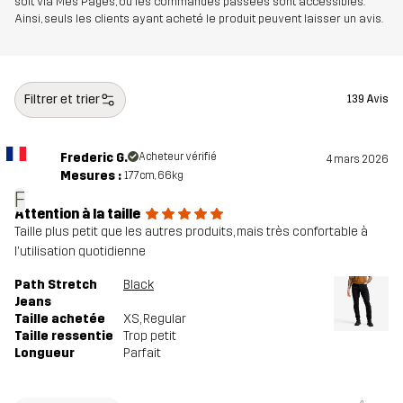
soit via Mes Pages, où les commandes passées sont accessibles.
Numéro
14178_2001
Ainsi, seuls les clients ayant acheté le produit peuvent laisser un avis.
d'article
Filtrer et trier
139 Avis
Frederic G.
Acheteur vérifié
4 mars 2026
Mesures :
177cm, 66kg
F
Attention à la taille
Taille plus petit que les autres produits, mais très confortable à
l'utilisation quotidienne
Path Stretch
Black
Jeans
Taille achetée
XS
, Regular
Taille ressentie
Trop petit
Longueur
Parfait