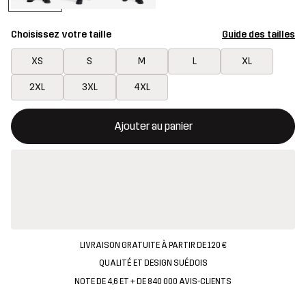
Choisissez votre taille
Guide des tailles
XS
S
M
L
XL
2XL
3XL
4XL
Ce bouton ouvrira une fenêtre modale confirmant un nouvel artic
{{taille}} non disponible
Ajouter au panier
LIVRAISON GRATUITE À PARTIR DE 120 €
QUALITÉ ET DESIGN SUÉDOIS
NOTE DE 4,6 ET + DE 840 000 AVIS-CLIENTS