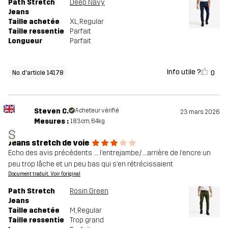
Path Stretch
Deep Navy
Jeans
Taille achetée
XL
, Regular
Taille ressentie
Parfait
Longueur
Parfait
Info utile ?
0
No. d'article 14178
Steven C.
Acheteur vérifié
23 mars 2026
Mesures :
183cm, 64kg
S
Jeans stretch de voie
Echo des avis précédents ..... l’entrejambe/.....arrière de l’encre un
peu trop lâche et un peu bas qui s’en rétrécissaient
Document traduit. Voir l'original
Path Stretch
Rosin Green
Jeans
Taille achetée
M
, Regular
Taille ressentie
Trop grand