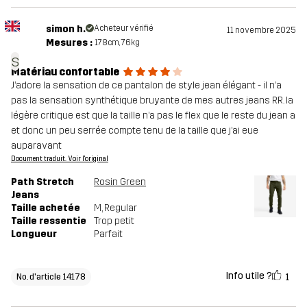
simon h.
Acheteur vérifié
11 novembre 2025
Mesures :
178cm, 76kg
s
Matériau confortable
J’adore la sensation de ce pantalon de style jean élégant - il n’a
pas la sensation synthétique bruyante de mes autres jeans RR. la
légère critique est que la taille n’a pas le flex que le reste du jean a
et donc un peu serrée compte tenu de la taille que j’ai eue
auparavant
Document traduit. Voir l'original
Path Stretch
Rosin Green
Jeans
Taille achetée
M
, Regular
Taille ressentie
Trop petit
Longueur
Parfait
Info utile ?
1
No. d'article 14178