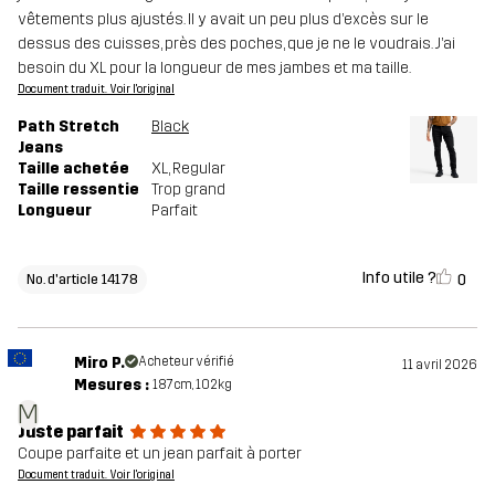
vêtements plus ajustés. Il y avait un peu plus d’excès sur le
dessus des cuisses, près des poches, que je ne le voudrais. J’ai
besoin du XL pour la longueur de mes jambes et ma taille.
Document traduit. Voir l'original
Path Stretch
Black
Jeans
Taille achetée
XL
, Regular
Taille ressentie
Trop grand
Longueur
Parfait
Info utile ?
0
No. d'article 14178
Miro P.
Acheteur vérifié
11 avril 2026
Mesures :
187cm, 102kg
M
Juste parfait
Coupe parfaite et un jean parfait à porter
Document traduit. Voir l'original