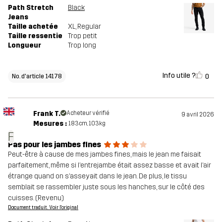
Path Stretch
Black
Jeans
Taille achetée
XL
, Regular
Taille ressentie
Trop petit
Longueur
Trop long
Info utile ?
0
No. d'article 14178
Frank T.
Acheteur vérifié
9 avril 2026
Mesures :
183cm, 103kg
F
Pas pour les jambes fines
Peut-être à cause de mes jambes fines, mais le jean me faisait
parfaitement, même si l’entrejambe était assez basse et avait l’air
étrange quand on s’asseyait dans le jean. De plus, le tissu
semblait se rassembler juste sous les hanches, sur le côté des
cuisses. (Revenu)
Document traduit. Voir l'original