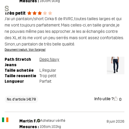
Mesures :
180cm, 90kg
S
Très petit
J’ai un pantalon/short Cirka 6 de RVRC, toutes tailles larges et qui
me vont toujours parfaitement. Mais celles-ci, en taille grande, je
ne pouvais même pas les approcher. Je les ai échangés contre
des XL, et ils me vont un peu serrés mais sont assez confortables.
Sinon, un pantalon de très belle qualité.
Document traduit. Voir l'original
Path Stretch
Deep Navy
Jeans
Taille achetée
L
, Regular
Taille ressentie
Trop petit
Longueur
Parfait
Info utile ?
0
No. d'article 14178
Martin F.
Acheteur vérifié
8 juin 2026
Mesures :
106cm, 102kg