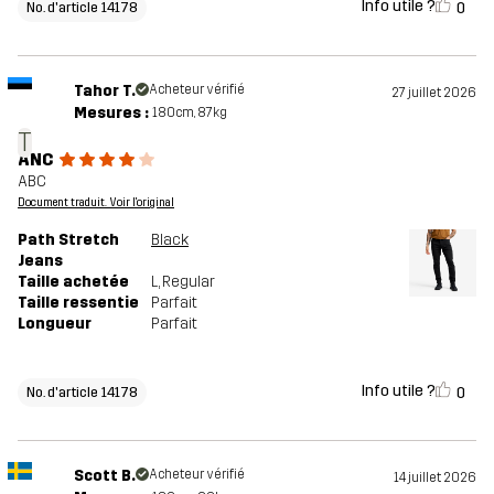
Info utile ?
0
No. d'article 14178
Tahor T.
Acheteur vérifié
27 juillet 2026
Mesures :
180cm, 87kg
T
ANC
ABC
Document traduit. Voir l'original
Path Stretch
Black
Jeans
Taille achetée
L
, Regular
Taille ressentie
Parfait
Longueur
Parfait
Info utile ?
0
No. d'article 14178
Scott B.
Acheteur vérifié
14 juillet 2026