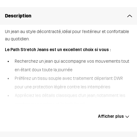
Description
Un jean au style décontracté, idéal pour l’extérieur et confortable
au quotidien.
Le Path Stretch Jeans est un excellent choix si vous :
Recherchez un jean qui accompagne vos mouvements tout
en étant doux toute la journée
Préférez un tissu souple avec traitement déperlant DWR
pour une protection légère contre les intempéries
Appréciez les détails classiques d’un jean, notamment les
nombreuses poches et le look épuré
Le Path Stretch Jeans estompe la frontière entre fonctionnalité
Afficher plus
outdoor et usage quotidien. Offrant le confort de votre pantalon
d’intérieur préféré et le look d’un jean classique, il est confectionné