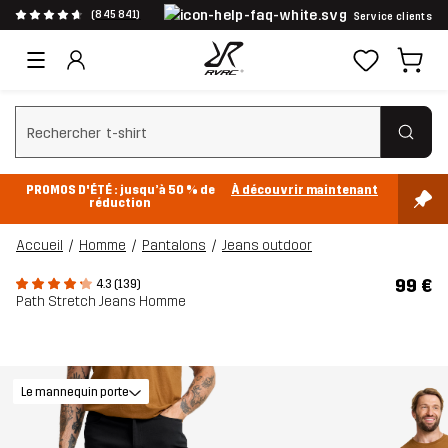
(845 841)
Service clients
Effacer la recherche
PROMOS D'ÉTÉ : jusqu’à 50 % de
À découvrir maintenant
réduction
Accueil
Homme
Pantalons
Jeans outdoor
99 €
4.3 (139)
Path Stretch Jeans Homme
Le mannequin porte