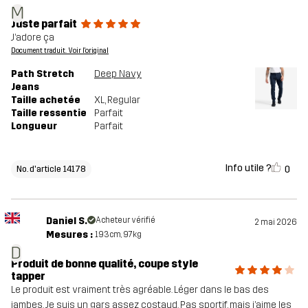
M
Juste parfait
J’adore ça
Document traduit. Voir l'original
Path Stretch
Deep Navy
Jeans
Taille achetée
XL
, Regular
Taille ressentie
Parfait
Longueur
Parfait
Info utile ?
0
No. d'article 14178
Daniel S.
Acheteur vérifié
2 mai 2026
Mesures :
193cm, 97kg
D
Produit de bonne qualité, coupe style
tapper
Le produit est vraiment très agréable. Léger dans le bas des
jambes. Je suis un gars assez costaud. Pas sportif, mais j’aime les