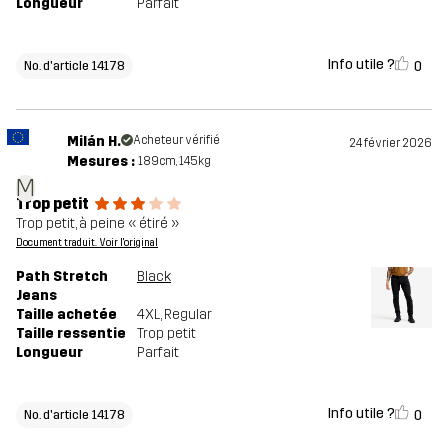
Longueur
Parfait
Info utile ?
0
No. d'article 14178
Milán H.
Acheteur vérifié
24 février 2026
Mesures :
189cm, 145kg
M
Trop petit
Trop petit, à peine « étiré »
Document traduit. Voir l'original
Path Stretch
Black
Jeans
Taille achetée
4XL
, Regular
Taille ressentie
Trop petit
Longueur
Parfait
Info utile ?
0
No. d'article 14178