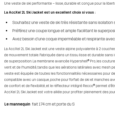
Une veste de ski performante – lisse, durable et conçue pour la liber
La AccXel 2L Ski Jacket est un excellent choix si vous :
Souhaitez une veste de ski très résistante sans isolation
Préférez une coupe longue et ample facilitant le superpo
Avez besoin d’une coque imperméable et respirante avec v
La AccXel 2L Ski Jacket est une veste alpine polyvalente à 2 couches
de mouvement totale. Fabriquée dans un tissu lisse et durable sans 
de superposition. La membrane avancée Hypershell® Pro, les coutur
vent et de l’humidité, tandis que les aérations latérales avec mesh p
veste est équipée de toutes les fonctionnalités nécessaires pour d
compatible avec un casque, poche pour forfait de ski et manches a
de confort et de flexibilité, et le réflecteur intégré Recco® permet d’êt
AccXel 2L Ski Jacket est votre alliée pour profiter pleinement des jou
Le mannequin
fait 174 cm et porte du S