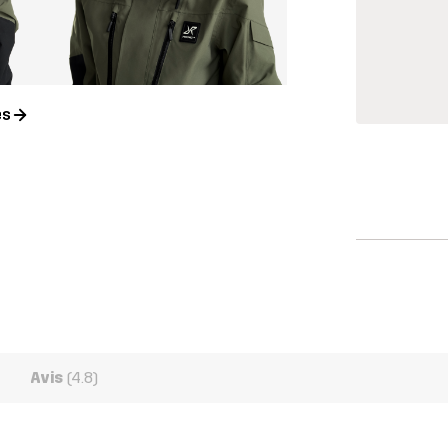
es
Avis
(4.8)