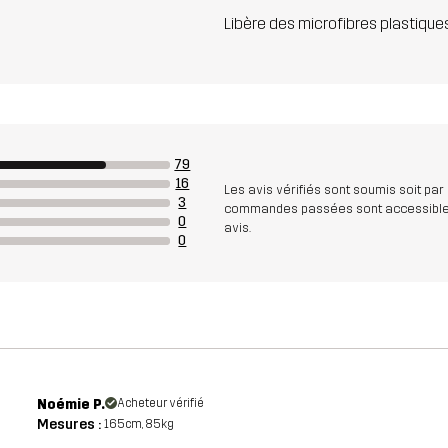
Libère des microfibres plastique
79
16
Les avis vérifiés sont soumis soit par
3
commandes passées sont accessibles. A
0
avis.
0
Noémie P.
Acheteur vérifié
Mesures :
165cm, 85kg