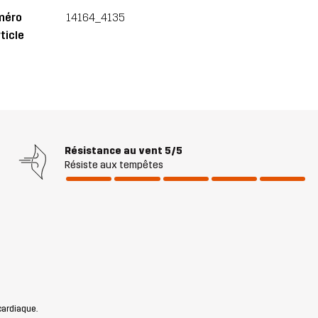
méro
14164_4135
ticle
Résistance au vent
5/5
Résiste aux tempêtes
 cardiaque.