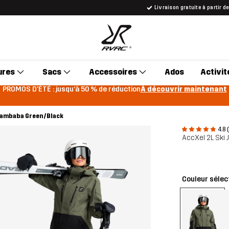
Livraison gratuite à partir d
ures
Sacs
Accessoires
Ados
Activit
PROMOS D'ÉTÉ : jusqu’à 50 % de réduction
À découvrir maintenant
 Kambaba Green/Black
4.8 
AccXel 2L Ski
Couleur sélec