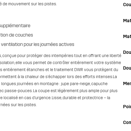
té de mouvement sur les pistes.
Co
Mat
 supplémentaire
sition de couches
Mat
entilation pour les journées actives
Dou
, conçue pour protéger des intempéries tout en offrant une liberté
isolation, elle vous permet de contrôler entièrement votre système
Dou
es entièrement étanches et le traitement DWR vous protègent du
ermettent à la chaleur de s’échapper lors des efforts intenses.La
Me
e longues journées en montagne : jupe pare-neige, capuche
vec passe-pouces. La coupe est légèrement plus ample pour plus
re localisé en cas d’urgence. Lisse, durable et protectrice – la
rnées sur les pistes.
Poi
Con