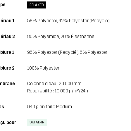
upe
RELAXED
ériau 1
58% Polyester, 42% Polyester (Recyclé)
ériau 2
80% Polyamide, 20% Élasthanne
blure 1
95% Polyester (Recyclé), 5% Polyester
blure 2
100% Polyester
mbrane
Colonne d'eau : 20 000 mm
Respirabilité : 10 000 g/m²/24h
ds
940 g en taille Medium
çu pour
SKI ALPIN