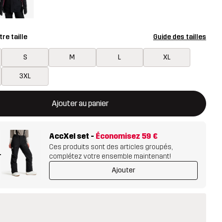
re taille
Guide des tailles
S
M
L
XL
3XL
rira une fenêtre modale confirmant un nouvel article dans le panie
disponible
Ajouter au panier
AccXel set
-
Économisez
59 €
Ces produits sont des articles groupés,
+
complétez votre ensemble maintenant!
Ajouter