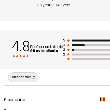
Polyester (Recyclé)
4.8
5
4
Basé sur un total de
3
98 avis-clients
2
1
Filtrer et trier
Filtrer et trier