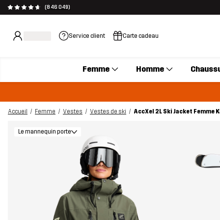
(846 049)
Service client
Carte cadeau
Femme
Homme
Chauss
Accueil
Femme
Vestes
Vestes de ski
AccXel 2L Ski Jacket Femme
Le mannequin porte