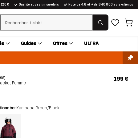
e 120 €
Qualité et design suédois
Note de 4,6 et + de 840 000 avis-clients
Effacer la recherche
és
Guides
Offres
ULTRA
199 €
(98)
 Jacket Femme
tionnée:
Kambaba Green/Black