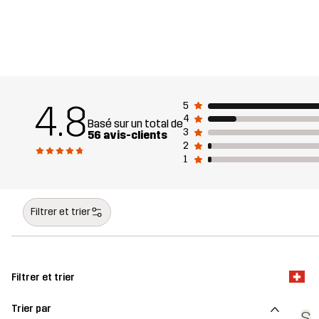
4.8
5
4
Basé sur un total de
3
56 avis-clients
2
1
Filtrer et trier
Filtrer et trier
Trier par
S