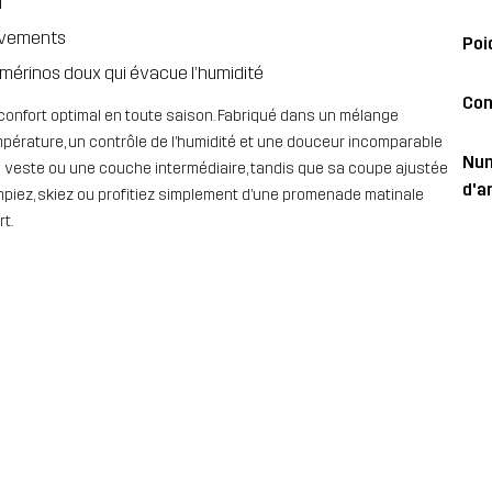
i
ouvements
Poi
 mérinos doux qui évacue l’humidité
Con
 confort optimal en toute saison. Fabriqué dans un mélange
température, un contrôle de l’humidité et une douceur incomparable
Nu
ne veste ou une couche intermédiaire, tandis que sa coupe ajustée
d'ar
mpiez, skiez ou profitiez simplement d’une promenade matinale
t.