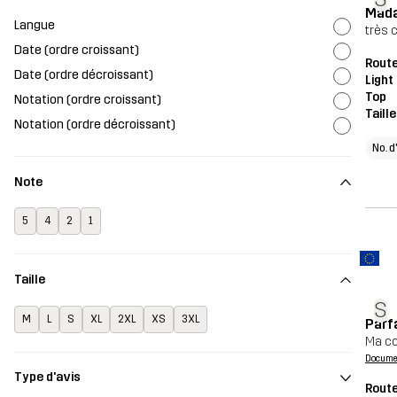
Mad
Langue
très 
Date (ordre croissant)
Route
Date (ordre décroissant)
Light
Top
Notation (ordre croissant)
Taill
Notation (ordre décroissant)
No. d
Note
5
4
2
1
Taille
S
M
L
S
XL
2XL
XS
3XL
Parfa
Ma co
Document
Type d'avis
Route