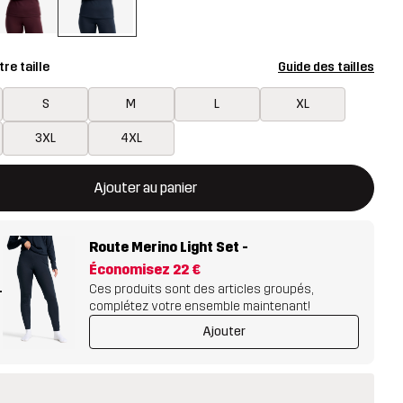
re taille
Guide des tailles
S
M
L
XL
3XL
4XL
rira une fenêtre modale confirmant un nouvel article dans le panie
disponible
Ajouter au panier
Route Merino Light Set
-
Économisez
22 €
+
Ces produits sont des articles groupés,
complétez votre ensemble maintenant!
Ajouter