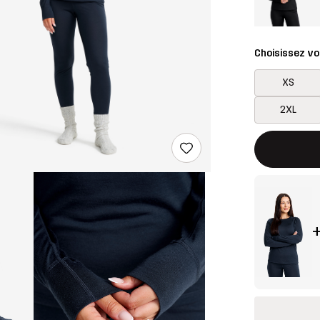
Choisissez vot
XS
2XL
Ce bouton ouv
{{taille}} non 