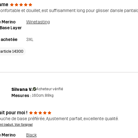
ame
confortable et douillet, est suffisamment long pour glisser dansle pantalo
 Merino
Winetasting
 Base Layer
e achetée
3XL
'article 14300
Silvana V.
Acheteur vérifié
Mesures :
160cm, 88kg
it pour moi !
uche de base préférée, Ajustement parfait, excellente qualité.
 traduit. Voir l'original
 Merino
Black