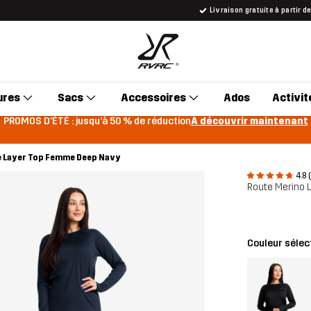
Livraison gratuite à partir d
ures
Sacs
Accessoires
Ados
Activit
PROMOS D'ÉTÉ : jusqu’à 50 % de réduction
À découvrir maintenant
e Layer Top Femme Deep Navy
4.8 
Route Merino 
Couleur sélec