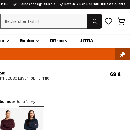
e 120 €
Qualité et design suédois
Note de 4,6 et + de 840 000 avis-clients
Effacer la recherche
és
Guides
Offres
ULTRA
69 €
(56)
Light Base Layer Top Femme
tionnée:
Deep Navy