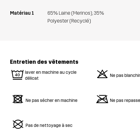
Matériau 1
65% Laine (Merinos), 35%
Polyester (Recyclé)
Entretien des vêtements
9
o
laver en machine au cycle
Ne pas blanchi
délicat
d
m
Ne pas sécher en machine
Ne pas repasse
U
Pas de nettoyage à sec