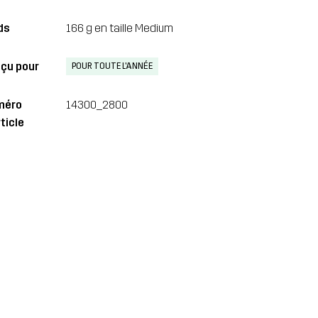
ds
166 g en taille Medium
çu pour
POUR TOUTE L'ANNÉE
méro
14300_2800
ticle