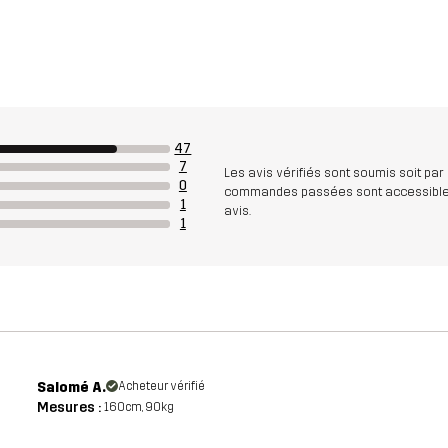
47
7
Les avis vérifiés sont soumis soit par
0
commandes passées sont accessibles. A
1
avis.
1
Salomé A.
Acheteur vérifié
Mesures :
160cm, 90kg