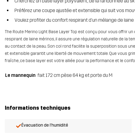
Cherchez un base layer polyvalent, de la randonnée au sk
Préférez une coupe ajustée et extensible qui suit vos m
Voulez profiter du confort respirant d’un mélange de laine
The Route Merino Light Base Layer Top est conçu pour vous offrir un
respirant de laine mérinos, il assure une régulation naturelle de la 
au contact de la peau. Son col rond facilite la superposition sous u
et extensible garantit une liberté de mouvement totale. Que vous gri
fraîche, ce base layer est votre alliée pour la performance et le confor
Le mannequin
fait 172 cm pèse 64 kg et porte du M
Informations techniques
Évacuation de l'humidité