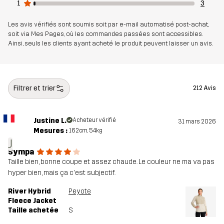
1
3
Poids
366 g en taille Medium
Les avis vérifiés sont soumis soit par e-mail automatisé post-achat,
Durabilité
Éléments recyclés
En savoir plus ici
soit via Mes Pages, où les commandes passées sont accessibles.
Ainsi, seuls les clients ayant acheté le produit peuvent laisser un avis.
Conçu pour
POUR TOUTE L'ANNÉE
RANDONNÉE
Numéro
11159_2001
Filtrer et trier
212 Avis
d'article
Justine L.
Acheteur vérifié
31 mars 2026
Mesures :
162cm, 54kg
J
Sympa
Taille bien, bonne coupe et assez chaude. Le couleur ne ma va pas
hyper bien, mais ça c'est subjectif.
River Hybrid
Peyote
Fleece Jacket
Taille achetée
S