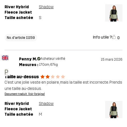
River Hybrid
Shadow
Fleece Jacket
Taille achetée
S
Info utile ?
0
No. d'article 11159
Penny M.
Acheteur vérifié
15 mars 2026
Mesures :
170cm, 67kg
P
Taille au-dessus
C’est une jolie veste en polaire, mais la taille est incorrecte. Prends
une taille au-dessus.
Document traduit. Voir l'original
River Hybrid
Shadow
Fleece Jacket
Taille achetée
M