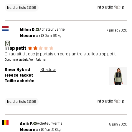
Info utile ?
0
No. d'article 11159
Milou R.
Acheteur vérifié
7 juillet 2026
Mesures :
180cm, 65kg
M
Trop petit
On aurait dit que je portais un cardigan trois tailles trop petit.
Document traduit. Voir l'original
River Hybrid
Shadow
Fleece Jacket
Taille achetée
L
Info utile ?
0
No. d'article 11159
Anik P.
Acheteur vérifié
8 juin 2026
Mesures :
164cm, 58kg