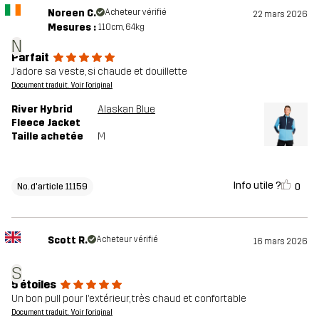
Noreen C.
Acheteur vérifié
22 mars 2026
Mesures :
110cm, 64kg
N
Parfait
J’adore sa veste, si chaude et douillette
Document traduit. Voir l'original
River Hybrid
Alaskan Blue
Fleece Jacket
Taille achetée
M
Info utile ?
0
No. d'article 11159
Scott R.
Acheteur vérifié
16 mars 2026
S
5 étoiles
Un bon pull pour l’extérieur, très chaud et confortable
Document traduit. Voir l'original