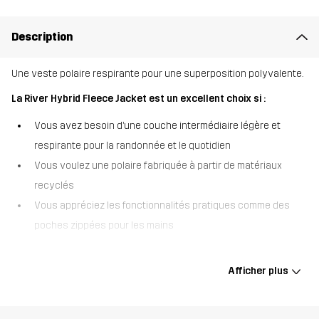
Description
Une veste polaire respirante pour une superposition polyvalente.
La River Hybrid Fleece Jacket est un excellent choix si :
Vous avez besoin d’une couche intermédiaire légère et
respirante pour la randonnée et le quotidien
Vous voulez une polaire fabriquée à partir de matériaux
recyclés
Vous appréciez les fonctionnalités pratiques comme des
poches zippées pour les mains
La River Hybrid Fleece Jacket est conçue pour la superposition et
le confort. Fabriquée principalement à partir de matériaux recyclés,
Afficher plus
cette veste polaire offre de la chaleur sans surchauffer, ce qui en
fait un excellent choix pour la randonnée ou les vêtements