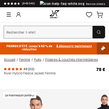
(846 340)
Service clients
Effacer la recherche
PROMOS D'ÉTÉ : jusqu’à 50 % de
À découvrir maintenant
réduction
Accueil
Femme
Pulls
Polaires & couches intermédiaires
79 €
4.6 (212)
River Hybrid Fleece Jacket Femme
Le mannequin porte