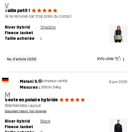
V
Taille petit !
Je la renvoie car trop près du corps !
River Hybrid
Shadow
Fleece Jacket
Taille achetée
L
Info utile ?
1
No. d'article 11159
Melani S.
Acheteur vérifié
6 juin 2026
Mesures :
166cm, 54kg
M
Veste en polaire hybride
Wärmendes Layout
Document traduit. Voir l'original
River Hybrid
Black
Fleece Jacket