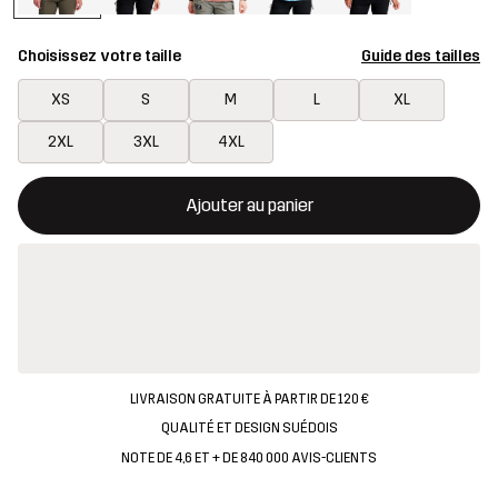
Choisissez votre taille
Guide des tailles
XS
S
M
L
XL
2XL
3XL
4XL
Ce bouton ouvrira une fenêtre modale confirmant un nouvel artic
{{taille}} non disponible
Ajouter au panier
LIVRAISON GRATUITE À PARTIR DE 120 €
QUALITÉ ET DESIGN SUÉDOIS
NOTE DE 4,6 ET + DE 840 000 AVIS-CLIENTS