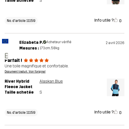
Taille achetée
S
Info utile ?
0
No. d'article 11159
Elizabeta P.
Acheteur vérifié
2 avril 2026
Mesures :
173cm, 58kg
E
Parfait !
Une toile magnifique et confortable.
Document traduit. Voir l'original
River Hybrid
Alaskan Blue
Fleece Jacket
Taille achetée
S
Info utile ?
0
No. d'article 11159