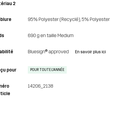
ériau 2
blure
95% Polyester (Recyclé), 5% Polyester
ds
690 g en taille Medium
abilité
Bluesign® approved
En savoir plus ici
çu pour
POUR TOUTE L'ANNÉE
méro
14206_2138
ticle