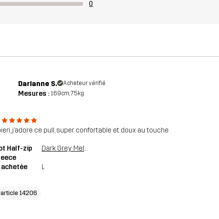
0
Darlanne S.
Acheteur vérifié
Mesures :
169cm, 75kg
bien, j’adore ce pull, super confortable et doux au touche
ot Half-zip
Dark Grey Melange
Fleece
e achetée
L
'article 14206