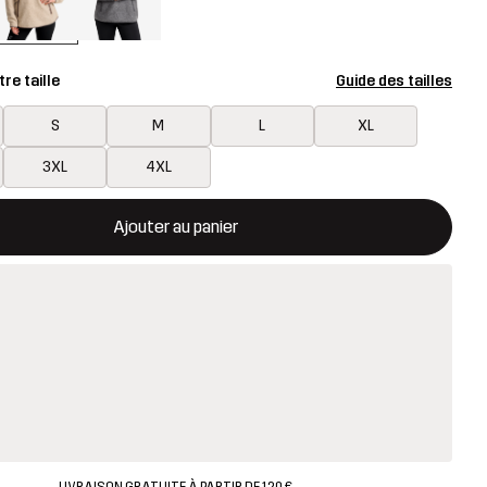
re taille
Guide des tailles
S
M
L
XL
3XL
4XL
rira une fenêtre modale confirmant un nouvel article dans le panie
disponible
Ajouter au panier
LIVRAISON GRATUITE À PARTIR DE 120 €