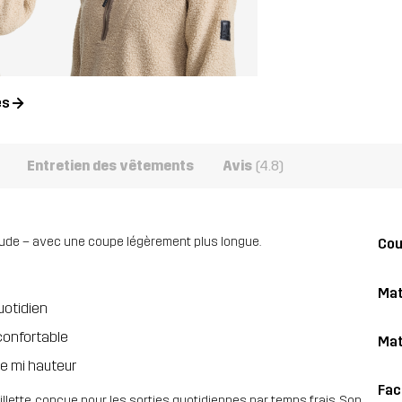
es
Entretien des vêtements
Avis
(4.8)
haude – avec une coupe légèrement plus longue.
Co
Mat
uotidien
confortable
Mat
re mi hauteur
Fac
illette, conçue pour les sorties quotidiennes par temps frais. Son