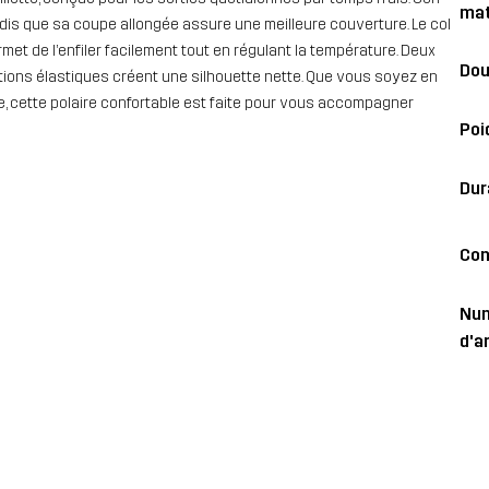
mat
ndis que sa coupe allongée assure une meilleure couverture. Le col
met de l’enfiler facilement tout en régulant la température. Deux
Dou
itions élastiques créent une silhouette nette. Que vous soyez en
e, cette polaire confortable est faite pour vous accompagner
Poi
Dur
Con
Nu
d'ar