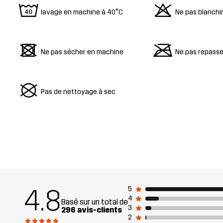
8
o
lavage en machine à 40°C
Ne pas blanchi
d
m
Ne pas sécher en machine
Ne pas repasse
U
Pas de nettoyage à sec
4.8
5
4
Basé sur un total de
3
296 avis-clients
2