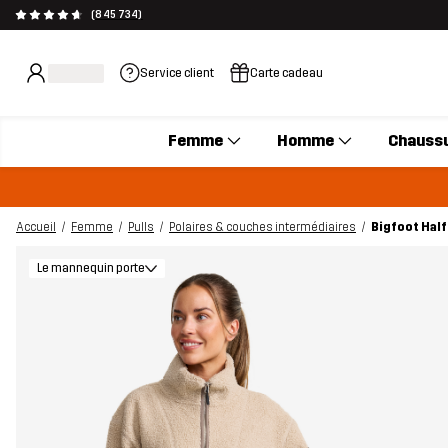
(845 734)
Service client
Carte cadeau
Femme
Homme
Chauss
Accueil
Femme
Pulls
Polaires & couches intermédiaires
Bigfoot Half
Le mannequin porte