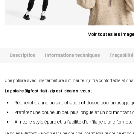
Voir toutes les imag
Description
Informations techniques
Traçabilité
Une polaire avec une fermeture à mi hauteur, ultra confortable et c
La polaire Bigfoot Half-zip est idéale si vous :
Recherchez une polaire chaude et douce pour un usage q
Préférez une coupe un peu plus longue et un col montant 
Aimez le style épuré et la facilité d’enfilage d’une fermetu
La polaire Bigfoot Half-zip est une couche intermédiaire douce et dou