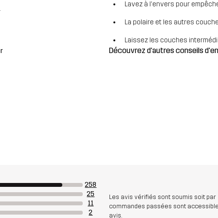
Lavez à l'envers pour empêcher
r
La polaire et les autres couch
Laissez les couches intermédiai
Découvrez d'autres conseils d'
r
258
25
Les avis vérifiés sont soumis soit par
11
commandes passées sont accessibles. A
2
avis.