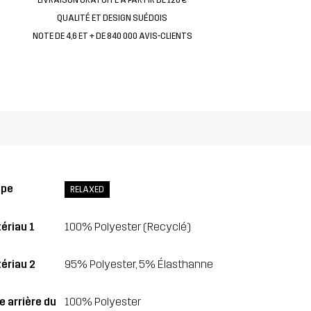
QUALITÉ ET DESIGN SUÉDOIS
NOTE DE 4,6 ET + DE 840 000 AVIS-CLIENTS
upe
RELAXED
ériau 1
100% Polyester (Recyclé)
ériau 2
95% Polyester, 5% Élasthanne
e arrière du
100% Polyester