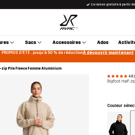
Livraison gratuite à partir d
ures
Sacs
Accessoires
Ados
Activit
PROMOS D'ÉTÉ : jusqu’à 50 % de réduction
À découvrir maintenant
-zip Pile Fleece Femme Aluminium
4.8 
Bigfoot Half-z
Couleur sélec