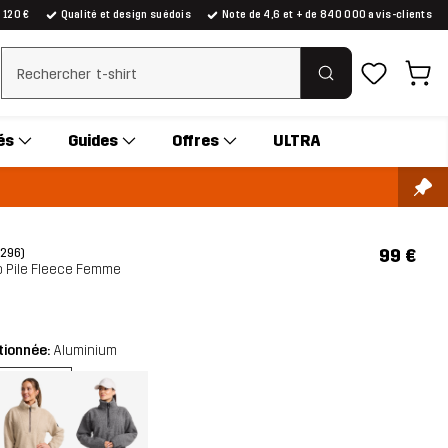
e 120 €
Qualité et design suédois
Note de 4,6 et + de 840 000 avis-clients
Effacer la recherche
és
Guides
Offres
ULTRA
99 €
(296)
ip Pile Fleece Femme
tionnée:
Aluminium