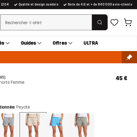
e 120 €
Qualité et design suédois
Note de 4,6 et + de 840 000 avis-clients
Effacer la recherche
és
Guides
Offres
ULTRA
45 €
(95)
horts Femme
tionnée:
Peyote