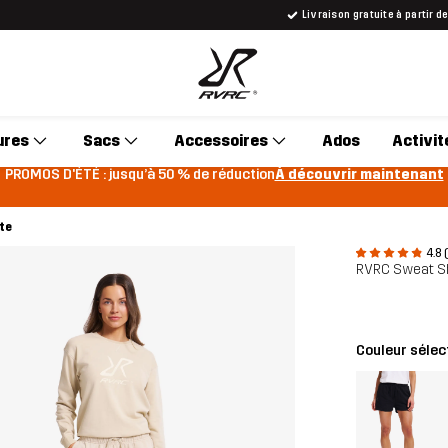
Livraison gratuite à partir d
ures
Sacs
Accessoires
Ados
Activit
PROMOS D'ÉTÉ : jusqu’à 50 % de réduction
À découvrir maintenant
te
4.8 
RVRC Sweat S
Couleur sélec