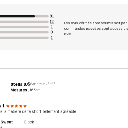
81
12
Les avis vérifiés sont soumis soit par
1
commandes passées sont accessibles. A
0
avis.
1
Stella S.
Acheteur vérifié
Mesures :
165cm
ait
re la matière de fe short Tellement agréable
 Sweat
Black
ts