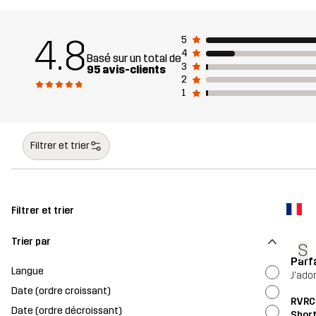
4.8
5
4
Basé sur un total de
3
95 avis-clients
2
1
Filtrer et trier
Filtrer et trier
Trier par
S
Parf
Langue
J'ado
Date (ordre croissant)
RVRC
Date (ordre décroissant)
Shor