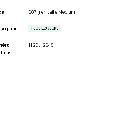
ds
287 g en taille Medium
çu pour
TOUS LES JOURS
méro
11201_2248
ticle