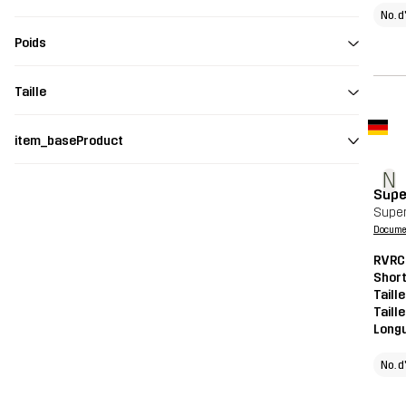
No. d
Poids
Taille
item_baseProduct
N
Supe
Supe
Document
RVRC
Shor
Taill
Taill
Long
No. d