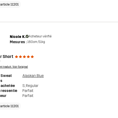
'article 11201
Nicole K.
Acheteur vérifié
Mesures :
160cm, 51kg
r Short
r
 traduit. Voir l'original
 Sweat
Alaskan Blue
ts
e achetée
S
, Regular
e ressentie
Parfait
ueur
Parfait
'article 11201