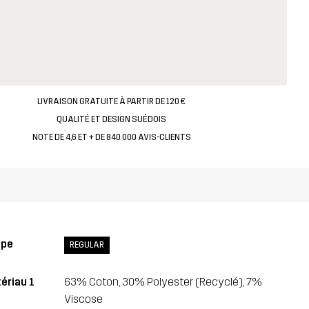
LIVRAISON GRATUITE À PARTIR DE 120 €
QUALITÉ ET DESIGN SUÉDOIS
NOTE DE 4,6 ET + DE 840 000 AVIS-CLIENTS
upe
REGULAR
ériau 1
63% Coton, 30% Polyester (Recyclé), 7%
Viscose