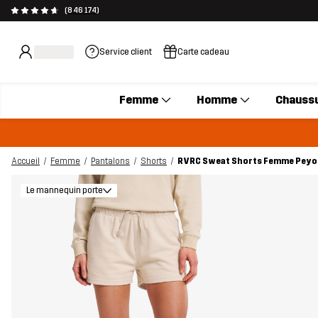
(846 174)
Service client
Carte cadeau
Femme
Homme
Chauss
Accueil
Femme
Pantalons
Shorts
RVRC Sweat Shorts Femme Peyo
Le mannequin porte