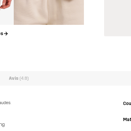
es
Avis
(4.8)
haudes.
Co
Mat
ing