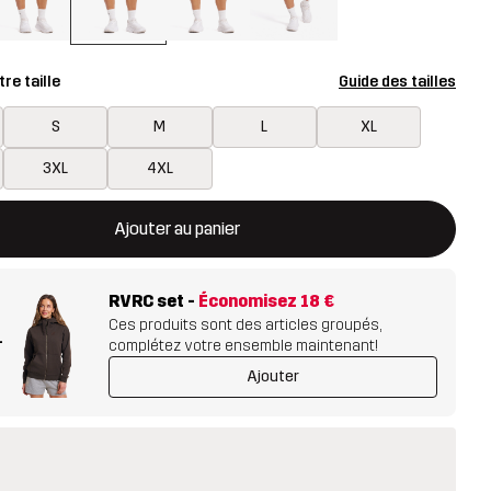
re taille
Guide des tailles
S
M
L
XL
3XL
4XL
rira une fenêtre modale confirmant un nouvel article dans le panie
disponible
Ajouter au panier
RVRC set
-
Économisez
18 €
Ces produits sont des articles groupés,
+
complétez votre ensemble maintenant!
Ajouter