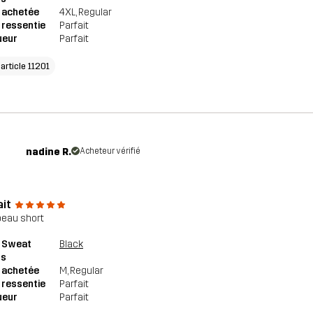
e achetée
4XL
, Regular
e ressentie
Parfait
ueur
Parfait
'article 11201
nadine R.
Acheteur vérifié
ait
beau short
 Sweat
Black
ts
e achetée
M
, Regular
e ressentie
Parfait
ueur
Parfait