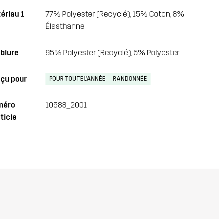
ériau 1
77% Polyester (Recyclé), 15% Coton, 8%
Élasthanne
blure
95% Polyester (Recyclé), 5% Polyester
çu pour
POUR TOUTE L'ANNÉE
RANDONNÉE
méro
10588_2001
ticle