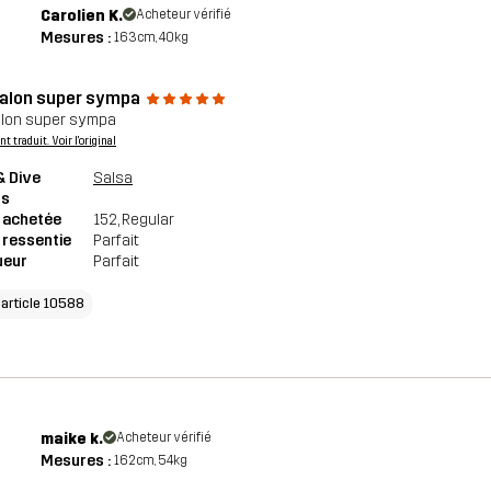
Carolien K.
Acheteur vérifié
Mesures :
163cm, 40kg
alon super sympa
lon super sympa
 traduit. Voir l'original
& Dive
Salsa
ts
e achetée
152
, Regular
e ressentie
Parfait
ueur
Parfait
'article 10588
maike k.
Acheteur vérifié
Mesures :
162cm, 54kg