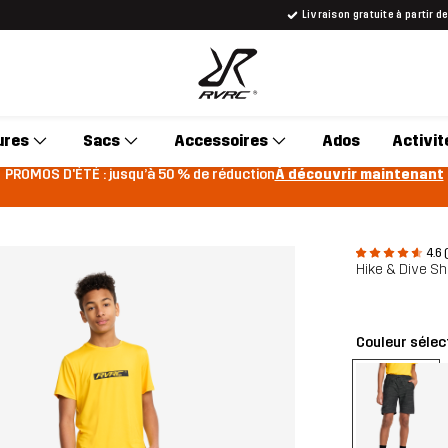
Livraison gratuite à partir d
ures
Sacs
Accessoires
Ados
Activit
PROMOS D'ÉTÉ : jusqu’à 50 % de réduction
À découvrir maintenant
4.6 
Hike & Dive Sh
Couleur sélec