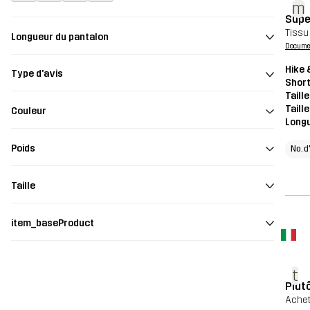
m
Supe
Tissu
Longueur du pantalon
Document
Hike 
Type d'avis
Shor
Taill
Taill
Couleur
Long
Poids
No. d
Taille
item_baseProduct
t
Plut
Achet