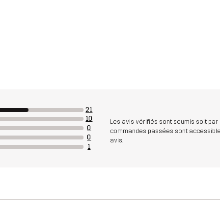
21
10
Les avis vérifiés sont soumis soit par
0
commandes passées sont accessibles. A
0
avis.
1