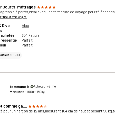
r Courts-métrages
 agréable à porter, idéal avec une fermeture de voyage pour téléphones 
 traduit. Voir l'original
& Dive
Aloe
ts
e achetée
164
, Regular
e ressentie
Parfait
ueur
Parfait
'article 10588
tommaso b.
Acheteur vérifié
Mesures :
160cm, 50kg
ôt comme ça....
é pour un garçon de 12 ans, mesurant 164 cm de haut et pesant 50 kg, tail