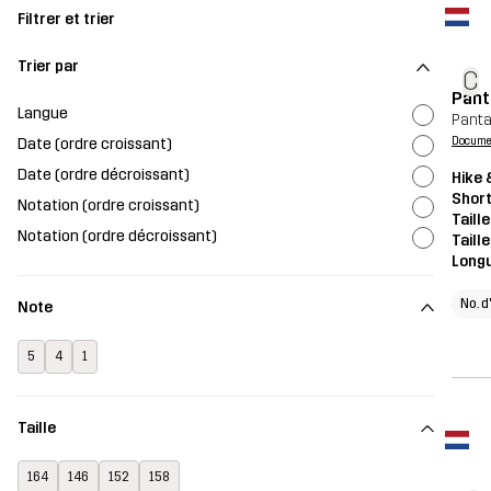
Filtrer et trier
Trier par
C
Pant
Langue
Panta
Date (ordre croissant)
Document
Date (ordre décroissant)
Hike 
Shor
Notation (ordre croissant)
Taill
Notation (ordre décroissant)
Taill
Long
No. d
Note
5
4
1
Taille
164
146
152
158