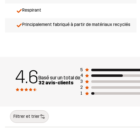
Respirant
Principalement fabriqué à partir de matériaux recyclés
4.6
5
4
Basé sur un total de
3
32 avis-clients
2
1
Filtrer et trier