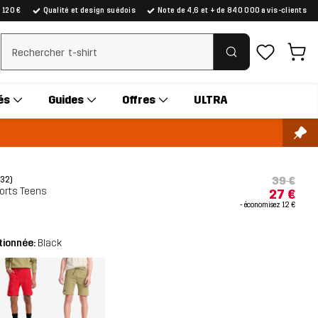
e 120 €
Qualité et design suédois
Note de 4,6 et + de 840 000 avis-clients
Effacer la recherche
és
Guides
Offres
ULTRA
39 €
(32)
orts Teens
27 €
- économisez
12 €
tionnée:
Black