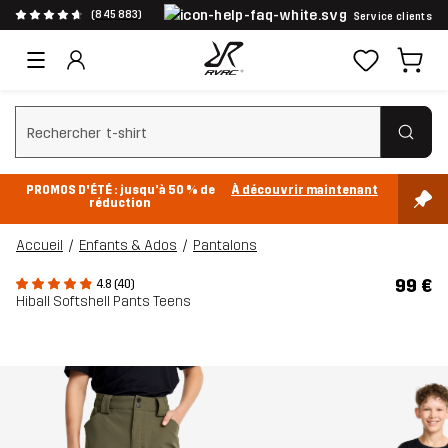
(845 883)
Service clients
Effacer la recherche
PROMOS D'ÉTÉ : jusqu’à 50 % de
À découvrir maintenant
réduction
Accueil
Enfants & Ados
Pantalons
99 €
4.8 (40)
Hiball Softshell Pants Teens