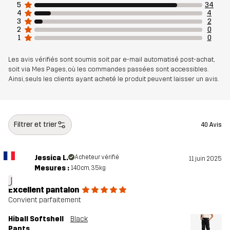
5
34
4
4
3
2
2
0
1
0
Les avis vérifiés sont soumis soit par e-mail automatisé post-achat,
soit via Mes Pages, où les commandes passées sont accessibles.
Ainsi, seuls les clients ayant acheté le produit peuvent laisser un avis.
Filtrer et trier
40 Avis
Jessica L.
Acheteur vérifié
11 juin 2025
Mesures :
140cm, 35kg
J
Excellent pantalon
Convient parfaitement
Hiball Softshell
Black
Pants