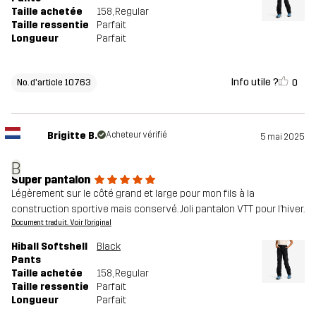
Taille achetée
158
, Regular
Taille ressentie
Parfait
Longueur
Parfait
Info utile ?
0
No. d'article 10763
Brigitte B.
Acheteur vérifié
5 mai 2025
B
Super pantalon
Légèrement sur le côté grand et large pour mon fils à la
construction sportive mais conservé. Joli pantalon VTT pour l’hiver.
Document traduit. Voir l'original
Hiball Softshell
Black
Pants
Taille achetée
158
, Regular
Taille ressentie
Parfait
Longueur
Parfait