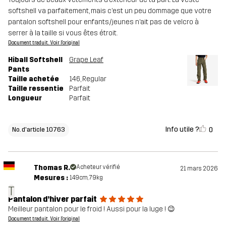
softshell va parfaitement, mais c’est un peu dommage que votre
pantalon softshell pour enfants/jeunes n’ait pas de velcro à
serrer à la taille si vous êtes étroit.
Document traduit. Voir l'original
Hiball Softshell
Grape Leaf
Pants
Taille achetée
146
, Regular
Taille ressentie
Parfait
Longueur
Parfait
Info utile ?
0
No. d'article 10763
Thomas R.
Acheteur vérifié
21 mars 2026
Mesures :
149cm, 79kg
T
Pantalon d’hiver parfait
Meilleur pantalon pour le froid ! Aussi pour la luge ! 😉
Document traduit. Voir l'original