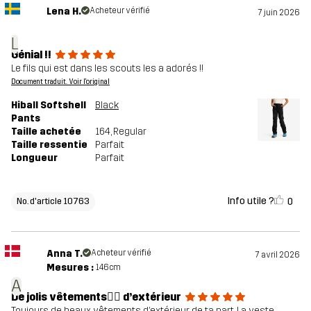
Lena H.
Acheteur vérifié
7 juin 2026
L
Génial !!
Le fils qui est dans les scouts les a adorés !!
Document traduit. Voir l'original
Hiball Softshell
Black
Pants
Taille achetée
164
, Regular
Taille ressentie
Parfait
Longueur
Parfait
Info utile ?
0
No. d'article 10763
Anna T.
Acheteur vérifié
7 avril 2026
Mesures :
146cm
A
De jolis vêtements👌🏼 d’extérieur
Toujours de beaux vêtements d’extérieur de ta part. La veste