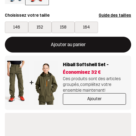
Choisissez votre taille
Guide des tailles
146
152
158
164
Ce bouton ouvrira une fenêtre modale confirmant un nouvel artic
{{taille}} non disponible
Ajouter au panier
Hiball Softshell Set
-
Économisez
32 €
Ces produits sont des articles
+
groupés, complétez votre
ensemble maintenant!
Ajouter