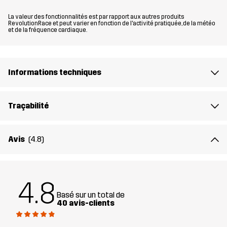
La valeur des fonctionnalités est par rapport aux autres produits
Matériau
88% Polyester (Recyclé), 12% Élasthanne
RevolutionRace et peut varier en fonction de l'activité pratiquée, de la météo
et de la fréquence cardiaque.
face arrière du
100% Polyester
matériau
Informations techniques
Doublure
95% Polyester (Recyclé), 5% Polyester
Traçabilité
Poids
538g
Avis
(4.8)
Durabilité
Éléments recyclés
En savoir plus ici
Conçu pour
RANDONNÉE
POUR TOUTE L'ANNÉE
4.8
Basé sur un total de
Numéro
10763_2881
40 avis-clients
d'article