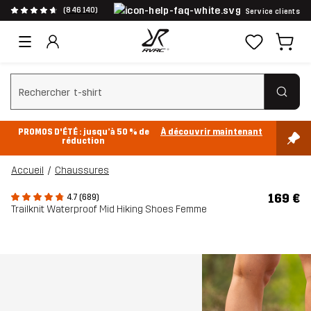
(846 140)
Service clients
Effacer la recherche
PROMOS D'ÉTÉ : jusqu’à 50 % de
À découvrir maintenant
réduction
Accueil
Chaussures
169 €
4.7 (689)
Trailknit Waterproof Mid Hiking Shoes Femme