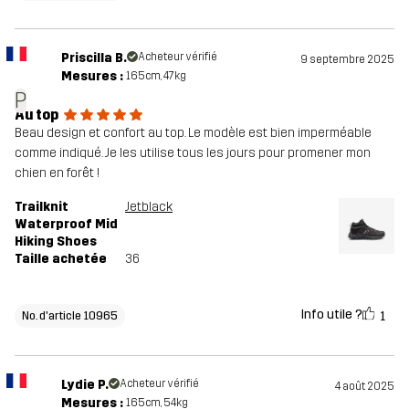
Priscilla B.
Acheteur vérifié
9 septembre 2025
Mesures :
165cm, 47kg
P
Au top
Beau design et confort au top. Le modèle est bien imperméable
comme indiqué. Je les utilise tous les jours pour promener mon
chien en forêt !
Trailknit
Jetblack
Waterproof Mid
Hiking Shoes
Taille achetée
36
Info utile ?
1
No. d'article 10965
Lydie P.
Acheteur vérifié
4 août 2025
Mesures :
165cm, 54kg