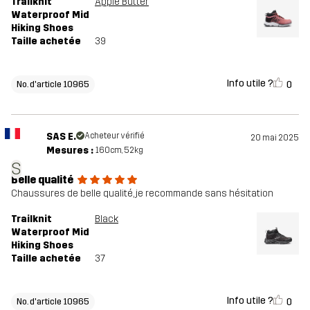
Trailknit
Apple Butter
Waterproof Mid
Hiking Shoes
Taille achetée
39
Info utile ?
0
No. d'article 10965
SAS E.
Acheteur vérifié
20 mai 2025
Mesures :
160cm, 52kg
S
Belle qualité
Chaussures de belle qualité, je recommande sans hésitation
Trailknit
Black
Waterproof Mid
Hiking Shoes
Taille achetée
37
Info utile ?
0
No. d'article 10965