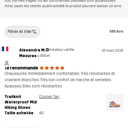
soit via Mes Pages, où les commandes passées sont accessibles.
Ainsi, seuls les clients ayant acheté le produit peuvent laisser un avis.
haut
80% Polyester (Recyclé), 20%
Polyuréthane thermoplastique
Filtrer et trier
689 Avis
semelle
100% Ethylene-vinyl Acetate
intermédiaire
Alexandra M.
Acheteur vérifié
16 mars 2026
semelle
100% Caoutchouc
Mesures :
166cm
A
extérieure
Je recommande
Chaussures immédiatement confortables. Très résistantes et
Conçu pour
RANDONNÉE
POUR TOUTE L'ANNÉE
vraiment étanches. Très bon confort de marche et semelles
épaisses. Elles sont résistantes
Numéro
10965_2349
Trailknit
Copper Tan
d'article
Waterproof Mid
Hiking Shoes
Taille achetée
40