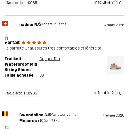
Info utile ?
0
No. d'article 10965
nadine R.
Acheteur vérifié
14 mars 2026
n
Parfait
lle parfaite Chaussures très confortables et légère tai
Trailknit
Copper Tan
Waterproof Mid
Hiking Shoes
Taille achetée
39
Info utile ?
0
No. d'article 10965
Gwendoline G.
Acheteur vérifié
7 février 2026
Mesures :
165cm, 78kg
G