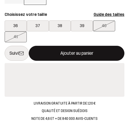
Choisissez votre taille
Guide des tailles
36
37
38
39
40
41
Ce bouton ouvrira une fenêtre modale confirmant un nouvel artic
{{taille}} non disponible
Suivi
Ajouter au panier
LIVRAISON GRATUITE À PARTIR DE 120 €
QUALITÉ ET DESIGN SUÉDOIS
NOTE DE 4,6 ET + DE 840 000 AVIS-CLIENTS