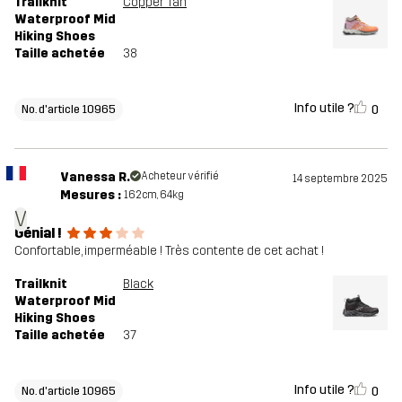
Trailknit
Copper Tan
Waterproof Mid
Hiking Shoes
Taille achetée
38
Info utile ?
0
No. d'article 10965
Vanessa R.
Acheteur vérifié
14 septembre 2025
Mesures :
162cm, 64kg
V
Génial !
Confortable, imperméable ! Très contente de cet achat !
Trailknit
Black
Waterproof Mid
Hiking Shoes
Taille achetée
37
Info utile ?
0
No. d'article 10965