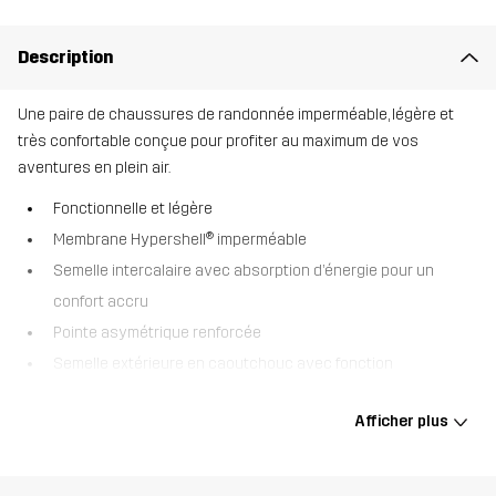
Description
Une paire de chaussures de randonnée imperméable, légère et
très confortable conçue pour profiter au maximum de vos
aventures en plein air.
Fonctionnelle et légère
Membrane Hypershell® imperméable
Semelle intercalaire avec absorption d’énergie pour un
confort accru
Pointe asymétrique renforcée
Semelle extérieure en caoutchouc avec fonction
d’adhérence multidirectionnelle
Afficher plus
Réflexe sur l’arrière
Une semelle Trimfit™ supplémentaire