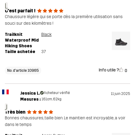
L
C'est parfait !
Chaussure légère qui se porte dès la première utilisation sans
souci sur des kilomètres !
Trailknit
Black
Waterproof Mid
Hiking Shoes
Taille achetée
37
Info utile ?
0
No. d'article 10965
Jessica L.
Acheteur vérifié
11 juin 2025
Mesures :
161cm, 62kg
J
Très bien
Bonnes chaussures, taille bien. Le maintien est incroyable, a voir
dans le temps