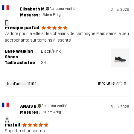
Elisabeth M.
Acheteur vérifié
6 mai 2026
Mesures :
164cm, 51kg
E
Presque parfait
J'adore pour la ville et les chemins de campagne Mais semelle peu
accrochante sur terrains glissants
Ease Walking
Black/Pink
Shoes
Taille achetée
39
Info utile ?
0
No. d'article 11194
ANAIS B.
Acheteur vérifié
5 mai 2026
Mesures :
160cm, 47kg
A
Parfait
Superbe chaussures