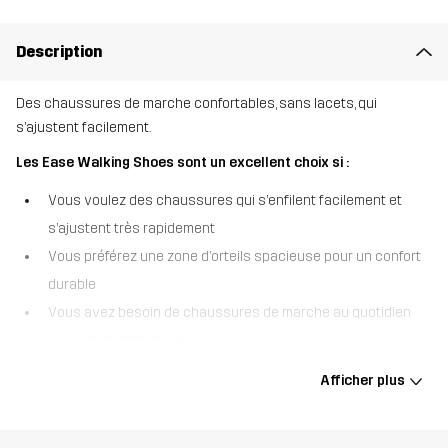
Description
Des chaussures de marche confortables, sans lacets, qui
s’ajustent facilement.
Les Ease Walking Shoes sont un excellent choix si :
Vous voulez des chaussures qui s’enfilent facilement et
s’ajustent très rapidement
Vous préférez une zone d’orteils spacieuse pour un confort
durable
Vous avez besoin de chaussures de marche au quotidien
avec un design épuré
Les Ease Walking Shoes sont conçues pour un confort ultime tout
Afficher plus
au long de la journée. Le système Fitgo intelligent vous permet
d’ajuster facilement ces chaussures - une simple rotation de la