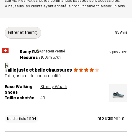
soit via Mes Pages, où les commandes passées sont accessibles.
Poids
356g
Ainsi, seuls les clients ayant acheté le produit peuvent laisser un avis.
Conçu pour
TOUS LES JOURS
Filtrer et trier
95 Avis
Numéro
11194_2706
d'article
Romy R.
Acheteur vérifié
2 juin 2026
Mesures :
160cm, 57kg
R
Taille juste et belle chaussures
Taille juste et de bonne qualité
Ease Walking
Stormy Weather
Shoes
Taille achetée
40
Info utile ?
0
No. d'article 11194