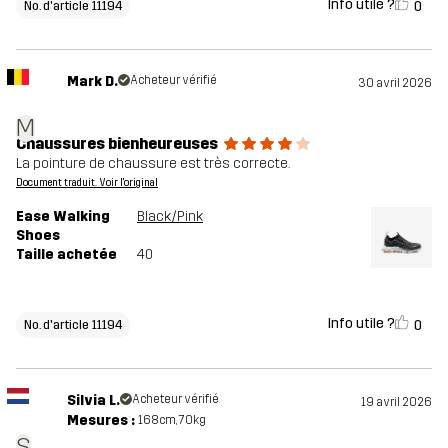
Info utile ?
0
No. d'article 11194
Mark D.
Acheteur vérifié
30 avril 2026
M
Chaussures bienheureuses
La pointure de chaussure est très correcte.
Document traduit. Voir l'original
Ease Walking
Black/Pink
Shoes
Taille achetée
40
Info utile ?
0
No. d'article 11194
Silvia L.
Acheteur vérifié
19 avril 2026
Mesures :
168cm, 70kg
S