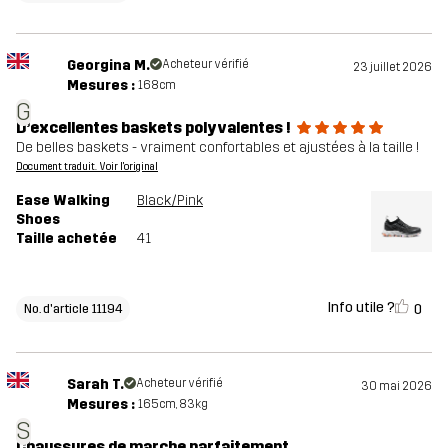
Georgina M.
Acheteur vérifié
23 juillet 2026
Mesures :
168cm
G
D’excellentes baskets polyvalentes !
De belles baskets - vraiment confortables et ajustées à la taille !
Document traduit. Voir l'original
Ease Walking
Black/Pink
Shoes
Taille achetée
41
Info utile ?
0
No. d'article 11194
Sarah T.
Acheteur vérifié
30 mai 2026
Mesures :
165cm, 83kg
S
Chaussures de marche parfaitement