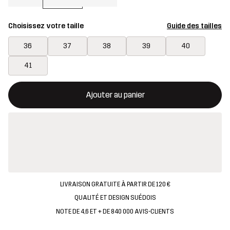
Choisissez votre taille
Guide des tailles
36
37
38
39
40
41
Ce bouton ouvrira une fenêtre modale confirmant un nouvel artic
{{taille}} non disponible
Ajouter au panier
LIVRAISON GRATUITE À PARTIR DE 120 €
QUALITÉ ET DESIGN SUÉDOIS
NOTE DE 4,6 ET + DE 840 000 AVIS-CLIENTS