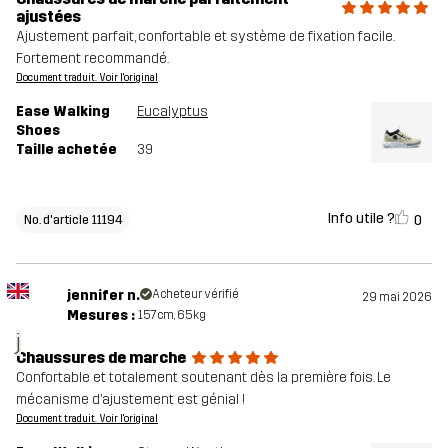
ajustées
Ajustement parfait, confortable et système de fixation facile.
Fortement recommandé.
Document traduit. Voir l'original
Ease Walking
Eucalyptus
Shoes
Taille achetée
39
Info utile ?
0
No. d'article 11194
jennifer n.
Acheteur vérifié
29 mai 2026
Mesures :
157cm, 65kg
j
Chaussures de marche
Confortable et totalement soutenant dès la première fois. Le
mécanisme d’ajustement est génial !
Document traduit. Voir l'original