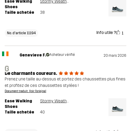
Ease Walking
Stormy Weather
Shoes
Taille achetée
38
Info utile ?
1
No. d'article 11194
Genevieve F.
Acheteur vérifié
20 mars 2026
G
De charmants coureurs.
Prenez une taille au-dessus et portez des chaussettes plus fines
et profitez de ces chaussettes stylées !
Document traduit. Voir l'original
Ease Walking
Stormy Weather
Shoes
Taille achetée
40