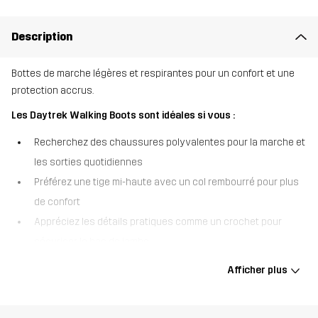
Description
Bottes de marche légères et respirantes pour un confort et une
protection accrus.
Les Daytrek Walking Boots sont idéales si vous :
Recherchez des chaussures polyvalentes pour la marche et
les sorties quotidiennes
Préférez une tige mi-haute avec un col rembourré pour plus
de confort
Appréciez les détails pratiques comme un crochet pour
sécuriser le bas de jambe.
Les Daytrek Walking Boots sont légères et respirantes pour un
Afficher plus
confort optimal au quotidien. Leur tige mi-haute et leur bordure
rembourrée offrent un soutien et un amorti supplémentaires