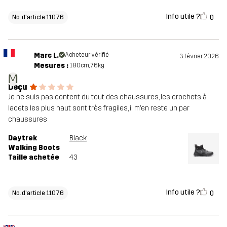
Info utile ?
0
No. d'article 11076
Marc L.
Acheteur vérifié
3 février 2026
Mesures :
180cm, 76kg
M
Déçu
Je ne suis pas content du tout des chaussures, les crochets à
lacets les plus haut sont très fragiles, il m’en reste un par
chaussures
Daytrek
Black
Walking Boots
Taille achetée
43
Info utile ?
0
No. d'article 11076