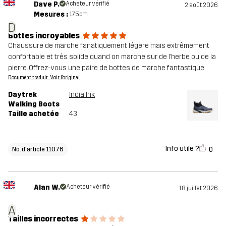
Dave P.
Acheteur vérifié
2 août 2026
Mesures :
175cm
D
Bottes incroyables
Chaussure de marche fanatiquement légère mais extrêmement
confortable et très solide quand on marche sur de l’herbe ou de la
pierre. Offrez-vous une paire de bottes de marche fantastique
Document traduit. Voir l'original
Daytrek
India Ink
Walking Boots
Taille achetée
43
Info utile ?
0
No. d'article 11076
Alan W.
Acheteur vérifié
18 juillet 2026
A
Tailles incorrectes