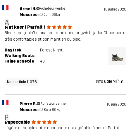
Armel H.
Acheteur vérifié
16 juillet 2026
Mesures :
172cm, 66kg
A
Mat kaer ! Parfait !
Blodik tout, dalc'het mat an troad enno, ur gwir blijadur. Chaussure
très confortables et bon maintien du pied.
Daytrek
Forest Night
Walking Boots
Taille achetée
43
Info utile ?
0
No. d'article 11076
Pierre B.
Acheteur vérifié
10 juin 2026
Mesures :
178cm, 89kg
P
Impeccable
Légère et souple cette chaussure est agréable à porter. Parfait