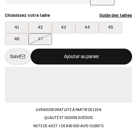
Choisissez votre taille
Guide des tailles
41
42
43
44
45
46
47
Ce bouton ouvrira une fenêtre modale confirmant un nouvel artic
{{taille}} non disponible
Suivi
Ajouter au panier
LIVRAISON GRATUITE À PARTIR DE 120 €
QUALITÉ ET DESIGN SUÉDOIS
NOTE DE 4,6 ET + DE 840 000 AVIS-CLIENTS