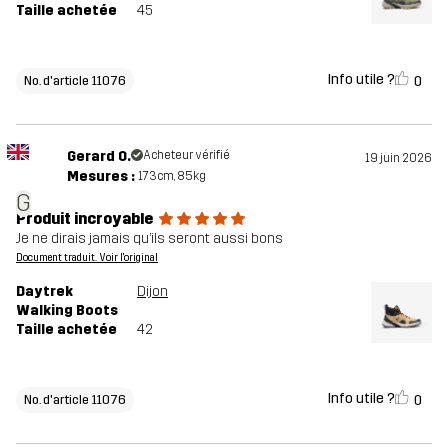
Taille achetée
45
Info utile ?
0
No. d'article 11076
Gerard O.
Acheteur vérifié
19 juin 2026
Mesures :
173cm, 85kg
G
Produit incroyable
Je ne dirais jamais qu’ils seront aussi bons
Document traduit. Voir l'original
Daytrek
Dijon
Walking Boots
Taille achetée
42
Info utile ?
0
No. d'article 11076