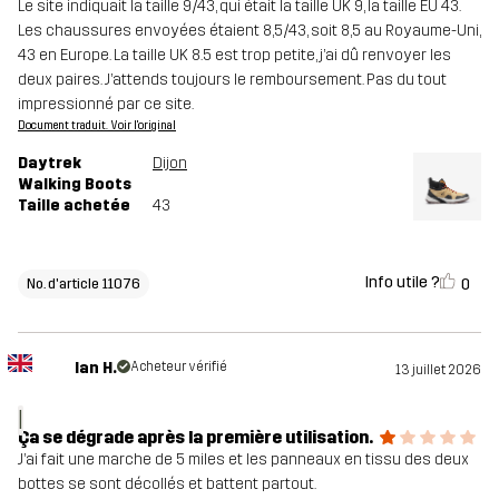
Le site indiquait la taille 9/43, qui était la taille UK 9, la taille EU 43.
Les chaussures envoyées étaient 8,5/43, soit 8,5 au Royaume-Uni,
43 en Europe. La taille UK 8.5 est trop petite, j’ai dû renvoyer les
deux paires. J’attends toujours le remboursement. Pas du tout
impressionné par ce site.
Document traduit. Voir l'original
Daytrek
Dijon
Walking Boots
Taille achetée
43
Info utile ?
0
No. d'article 11076
Ian H.
Acheteur vérifié
13 juillet 2026
I
Ça se dégrade après la première utilisation.
J’ai fait une marche de 5 miles et les panneaux en tissu des deux
bottes se sont décollés et battent partout.