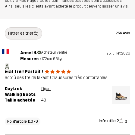
soit via Mes Pages, où les commandes passées sont accessibles.
Ainsi, seuls les clients ayant acheté le produit peuvent laisser un avis.
semelle
100% Ethylene-vinyl Acetate
intermédiaire
Filtrer et trier
256 Avis
semelle
100% Caoutchouc
extérieure
Armel H.
Acheteur vérifié
25 juillet 2026
Mesures :
172cm, 66kg
Poids
400g
A
Mat tre ! Parfait !
Conçu pour
RANDONNÉE
POUR TOUTE L'ANNÉE
Botoù aes tre da lakaat. Chaussures très confortables.
Daytrek
Dijon
Numéro
11076_2891
Walking Boots
d'article
Taille achetée
43
Info utile ?
0
No. d'article 11076