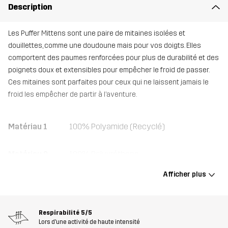
Description
Les Puffer Mittens sont une paire de mitaines isolées et
douillettes, comme une doudoune mais pour vos doigts. Elles
comportent des paumes renforcées pour plus de durabilité et des
poignets doux et extensibles pour empêcher le froid de passer.
Ces mitaines sont parfaites pour ceux qui ne laissent jamais le
froid les empêcher de partir à l’aventure.
Matériau 1
100% Polyamide (Recyclé)
Matériau 2
100% Polyuréthane
Afficher plus
Face arrière du
100% Polyester
matériau 2
Respirabilité
5/5
Matériau 3
95% Polyester, 5% Élasthanne
Lors d'une activité de haute intensité