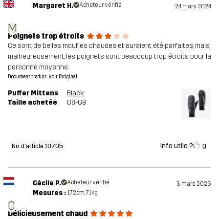
Margaret H.
Acheteur vérifié
24 mars 2024
M
Poignets trop étroits
Ce sont de belles moufles chaudes et auraient été parfaites, mais
malheureusement, les poignets sont beaucoup trop étroits pour la
personne moyenne.
Document traduit. Voir l'original
Puffer Mittens
Black
Taille achetée
G8-G9
Info utile ?
0
No. d'article 10705
Cécile P.
Acheteur vérifié
3 mars 2026
Mesures :
172cm, 71kg
C
Délicieusement chaud