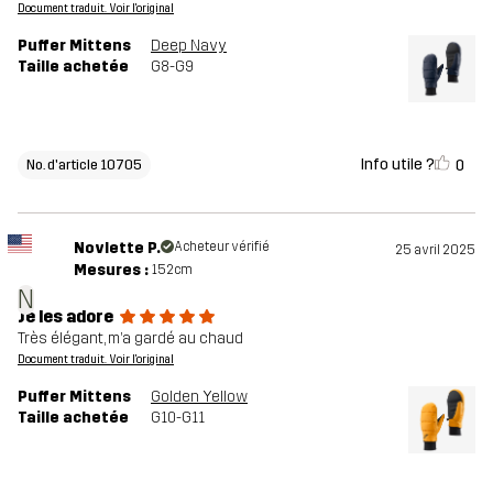
Document traduit. Voir l'original
Puffer Mittens
Deep Navy
Taille achetée
G8-G9
Info utile ?
0
No. d'article 10705
Novlette P.
Acheteur vérifié
25 avril 2025
Mesures :
152cm
N
Je les adore
Très élégant, m’a gardé au chaud
Document traduit. Voir l'original
Puffer Mittens
Golden Yellow
Taille achetée
G10-G11