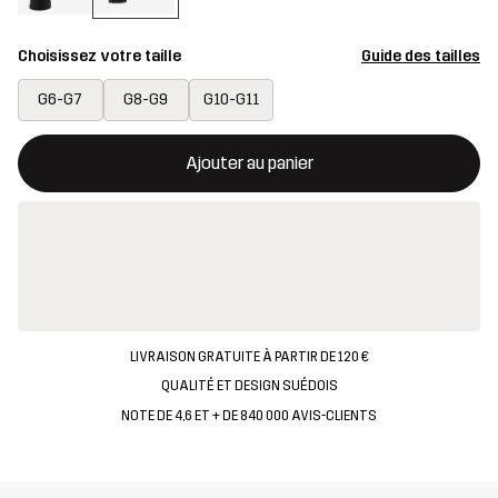
Choisissez votre taille
Guide des tailles
G6-G7
G8-G9
G10-G11
Ce bouton ouvrira une fenêtre modale confirmant un nouvel artic
{{taille}} non disponible
Ajouter au panier
LIVRAISON GRATUITE À PARTIR DE 120 €
QUALITÉ ET DESIGN SUÉDOIS
NOTE DE 4,6 ET + DE 840 000 AVIS-CLIENTS