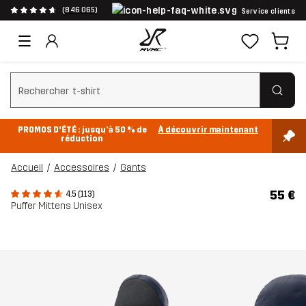
(846 065)
Service clients
Effacer la recherche
PROMOS D'ÉTÉ : jusqu’à 50 % de
À découvrir maintenant
réduction
Accueil
Accessoires
Gants
55 €
4.5 (113)
Puffer Mittens Unisex