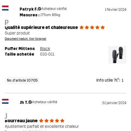
Patryk F.
Acheteur vérifié
1 février 2024
Mesures :
175cm, 86kg
P
Qualité supérieure et chaleureuse
Super produit
Document traduit. Voir l'original
Puffer Mittens
Black
Taille achetée
G10-G11
Info utile ?
1
No. d'article 10705
Jh T.
Acheteur vérifié
31 janvier 2024
J
Bourreau jaune
Ajustement parfait et excellente chaleur