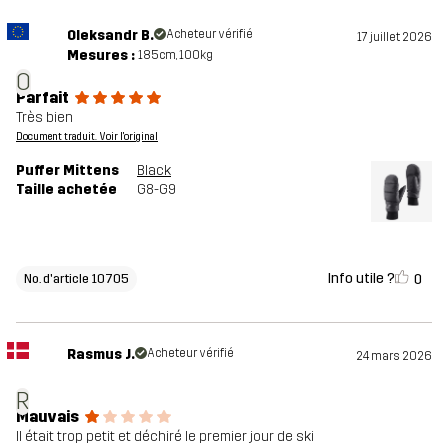
Oleksandr B.
Acheteur vérifié
17 juillet 2026
Mesures :
185cm, 100kg
O
Parfait
Très bien
Document traduit. Voir l'original
Puffer Mittens
Black
Taille achetée
G8-G9
Info utile ?
0
No. d'article 10705
Rasmus J.
Acheteur vérifié
24 mars 2026
R
Mauvais
Il était trop petit et déchiré le premier jour de ski