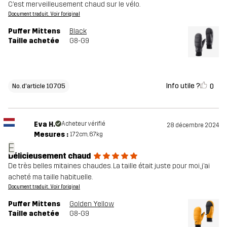
C’est merveilleusement chaud sur le vélo.
Document traduit. Voir l'original
Puffer Mittens
Black
Taille achetée
G8-G9
Info utile ?
0
No. d'article 10705
Eva H.
Acheteur vérifié
28 décembre 2024
Mesures :
172cm, 67kg
E
Délicieusement chaud
De très belles mitaines chaudes. La taille était juste pour moi, j’ai
acheté ma taille habituelle.
Document traduit. Voir l'original
Puffer Mittens
Golden Yellow
Taille achetée
G8-G9