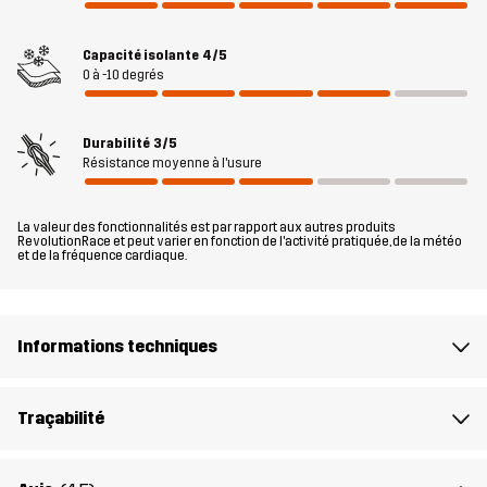
Remplissage 1
100% Polyester
Capacité isolante
4/5
0 à -10 degrés
Doublure 1
100% Polyester
Durabilité
3/5
Poids
113g
Résistance moyenne à l'usure
Conçu pour
TOUS LES JOURS
La valeur des fonctionnalités est par rapport aux autres produits
RevolutionRace et peut varier en fonction de l'activité pratiquée, de la météo
et de la fréquence cardiaque.
Numéro
10705_2800
d'article
Informations techniques
Traçabilité