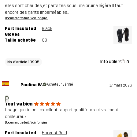
elles sont chaudes, et parfaites sous une bruine légère. Il faut
encore des gants imperméables...
Document traduit. Voir l'original
Port Insulated
Black
Gloves
Taille achetée
G9
Info utile ?
0
No. d'article 10995
Paulina W.
Acheteur vérifié
17 mars 2026
P
Tout va bien
Usage quotidien - excellent rapport qualité-prix et vraiment
chaleureux
Document traduit. Voir l'original
Port Insulated
Harvest Gold