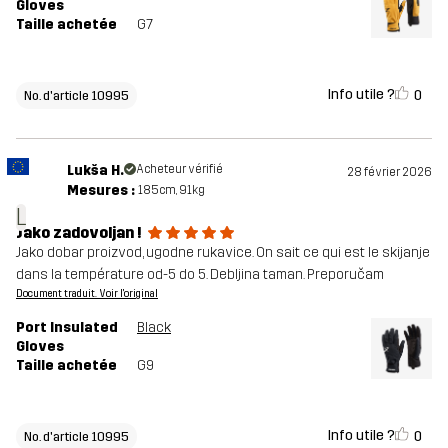
Gloves
Taille achetée
G7
Info utile ?
0
No. d'article 10995
Lukša H.
Acheteur vérifié
28 février 2026
Mesures :
185cm, 91kg
L
Jako zadovoljan !
Jako dobar proizvod, ugodne rukavice. On sait ce qui est le skijanje
dans la température od-5 do 5. Debljina taman. Preporučam
Document traduit. Voir l'original
Port Insulated
Black
Gloves
Taille achetée
G9
Info utile ?
0
No. d'article 10995