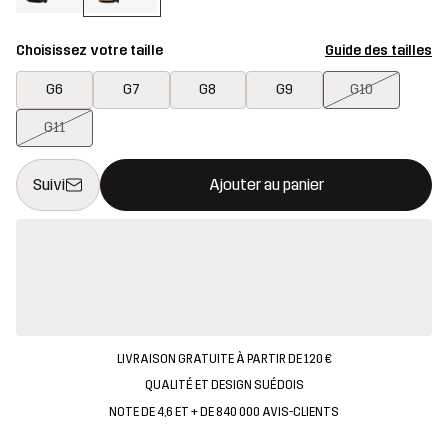
Choisissez votre taille
Guide des tailles
G6
G7
G8
G9
G10
G11
Ce bouton ouvrira une fenêtre modale confirmant un nouvel artic
{{taille}} non disponible
Suivi
Ajouter au panier
LIVRAISON GRATUITE À PARTIR DE 120 €
QUALITÉ ET DESIGN SUÉDOIS
NOTE DE 4,6 ET + DE 840 000 AVIS-CLIENTS