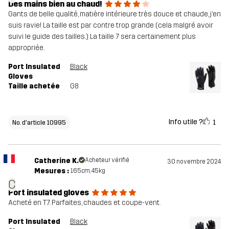
Des mains bien au chaud!
Gants de belle qualité, matière intérieure très douce et chaude, j’en
suis ravie! La taille est par contre trop grande (cela malgré avoir
suivi le guide des tailles.) La taille 7 sera certainement plus
appropriée.
Port Insulated
Black
Gloves
Taille achetée
G8
Info utile ?
1
No. d'article 10995
Catherine K.
Acheteur vérifié
30 novembre 2024
Mesures :
165cm, 45kg
C
Port insulated gloves
Acheté en T7. Parfaites, chaudes et coupe-vent.
Port Insulated
Black