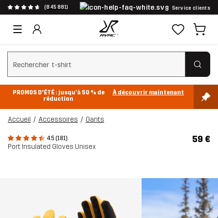
(845 881)
Service clients
Effacer la recherche
PROMOS D'ÉTÉ : jusqu’à 50 % de
À découvrir maintenant
réduction
Accueil
Accessoires
Gants
59 €
4.5 (181)
Port Insulated Gloves Unisex