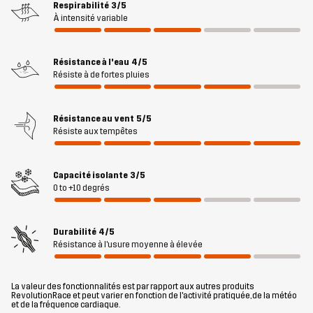
Respirabilité
3/5
À intensité variable
Matériau 2
100% Polyester
Résistance à l'eau
4/5
Face arrière du
100% Polyester
Résiste à de fortes pluies
matériau 2
Résistance au vent
5/5
Matériau 3
50% Polyamide, 50% Polyuréthane
Résiste aux tempêtes
Matériau 4
90% Polyester, 10% Élasthanne
Capacité isolante
3/5
0 to +10 degrés
Doublure
100% Polyester
Durabilité
4/5
Remplissage
100% Polyester
Résistance à l'usure moyenne à élevée
Membrane
Colonne d'eau : 10 000 mm
La valeur des fonctionnalités est par rapport aux autres produits
Respirabilité : 6 000 g/m²/24h
RevolutionRace et peut varier en fonction de l'activité pratiquée, de la météo
et de la fréquence cardiaque.