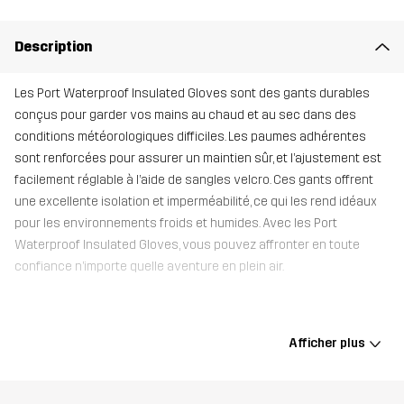
Description
Les Port Waterproof Insulated Gloves sont des gants durables
conçus pour garder vos mains au chaud et au sec dans des
conditions météorologiques difficiles. Les paumes adhérentes
sont renforcées pour assurer un maintien sûr, et l’ajustement est
facilement réglable à l’aide de sangles velcro. Ces gants offrent
une excellente isolation et imperméabilité, ce qui les rend idéaux
pour les environnements froids et humides. Avec les Port
Waterproof Insulated Gloves, vous pouvez affronter en toute
confiance n’importe quelle aventure en plein air.
Matériau 1
94% Polyester, 6% Élasthanne
Afficher plus
Face arrière du
100% Polyester
matériau 1