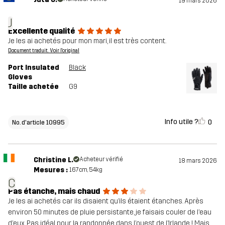
19 mars 2026
J
Excellente qualité
Je les ai achetés pour mon mari, il est très content.
Document traduit. Voir l'original
Port Insulated
Black
Gloves
Taille achetée
G9
Info utile ?
0
No. d'article 10995
Christine L.
Acheteur vérifié
18 mars 2026
Mesures :
167cm, 54kg
C
Pas étanche, mais chaud
Je les ai achetés car ils disaient qu’ils étaient étanches. Après
environ 50 minutes de pluie persistante, je faisais couler de l’eau
d’eux. Pas idéal pour la randonnée dans l’ouest de l’Irlande ! Mais