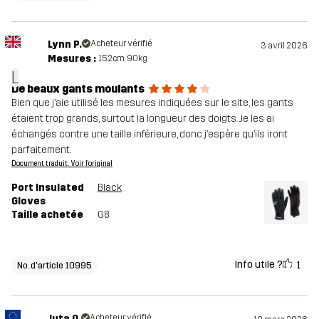
Lynn P.
Acheteur vérifié
3 avril 2026
Mesures :
152cm, 90kg
L
De beaux gants moulants
Bien que j’aie utilisé les mesures indiquées sur le site, les gants
étaient trop grands, surtout la longueur des doigts. Je les ai
échangés contre une taille inférieure, donc j’espère qu’ils iront
parfaitement.
Document traduit. Voir l'original
Port Insulated
Black
Gloves
Taille achetée
G8
Info utile ?
1
No. d'article 10995
Juta O.
Acheteur vérifié