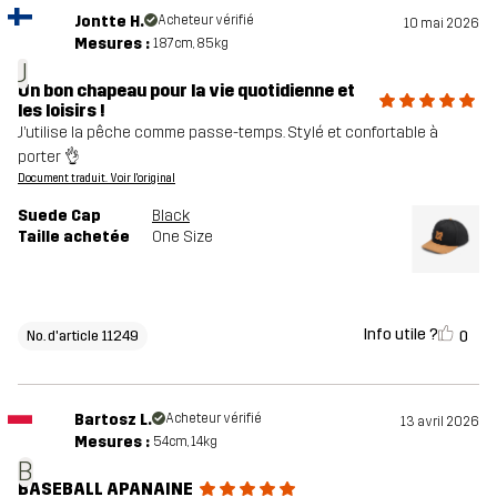
Jontte H.
Acheteur vérifié
10 mai 2026
Mesures :
187cm, 85kg
J
Un bon chapeau pour la vie quotidienne et
les loisirs !
J’utilise la pêche comme passe-temps. Stylé et confortable à
porter 👌
Document traduit. Voir l'original
Suede Cap
Black
Taille achetée
One Size
Info utile ?
0
No. d'article 11249
Bartosz L.
Acheteur vérifié
13 avril 2026
Mesures :
54cm, 14kg
B
BASEBALL APANAINE