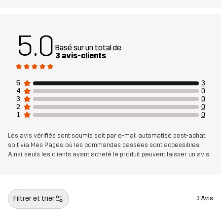
5.0
Basé sur un total de
3 avis-clients
5
3
4
0
3
0
2
0
1
0
Les avis vérifiés sont soumis soit par e-mail automatisé post-achat,
soit via Mes Pages, où les commandes passées sont accessibles.
Ainsi, seuls les clients ayant acheté le produit peuvent laisser un avis.
Filtrer et trier
3 Avis