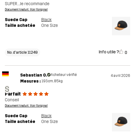
SUPER... Je recommande
Document traduit. Voir l'original
Suede Cap
Black
Taille achetée
One Size
Info utile ?
0
No. d'article 11249
Sebastian O.
Acheteur vérifié
4 avril 2026
Mesures :
193cm, 85kg
S
Parfait
Conseil
Document traduit. Voir l'original
Suede Cap
Black
Taille achetée
One Size