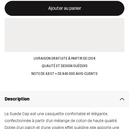
Ce bouton ouvrira une fenêtre modale confirmant un nouvel artic
{{taille}} non disponible
Ajouter au panier
LIVRAISON GRATUITE À PARTIR DE 120 €
QUALITÉ ET DESIGN SUÉDOIS
NOTE DE 4,6 ET + DE 840 000 AVIS-CLIENTS
Description
La Suede Cap est une casquette confortable et élégante,
confectionnée à partir d’un mélange de coton de haute qualité.
Dotée d’un patch et d’une visière effet suédine, elle apporte une