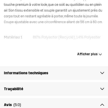
touche premium à votre look, que ce soit au quotidien ou en plein
air. Son tissu extensible et souple garantit un ajustement près du
corps tout en restant agréable à porter, même toute la journée.
Coupe ajustable avec une circonférence allant de 56 cm à 60 cm.
Matériau 1
86% Polyester (Recyclé), 14% Polyester
Poids
90g
Afficher plus
Conçu pour
TOUS LES JOURS
Informations techniques
Numéro
11249_2001
d'article
Traçabilité
Avis
(5.0)